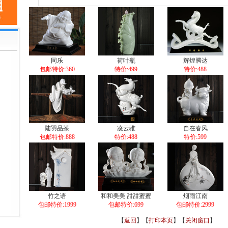
同乐
荷叶瓶
辉煌腾达
包邮特价:360
特价:499
特价:488
陆羽品茶
凌云骓
自在春风
包邮特价:888
特价:488
特价:599
竹之语
和和美美 甜甜蜜蜜
烟雨江南
包邮特价:1999
包邮特价:699
包邮特价:2999
【
返回
】【
打印本页
】【
关闭窗口
】