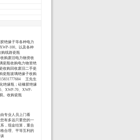
橡胶绝缘子等各种电力
、XWP-100。以及各种
收购线路瓷瓶
力物资收购废旧电力物资收
回收玻璃瓷瓶收购电力物资绝
高压电瓷收购回收废旧二手瓷
长期收购瓷瓶玻璃绝缘子收购
5831777684 王先生
璃钢化绝缘瓶；硅橡胶绝缘
、XWP-70、XWP-
交易。收购瓷瓶
。由专业人员上门看
管您有多远只要您的一
联系，现金结算，重合
价格合理、平等互利的
洽谈