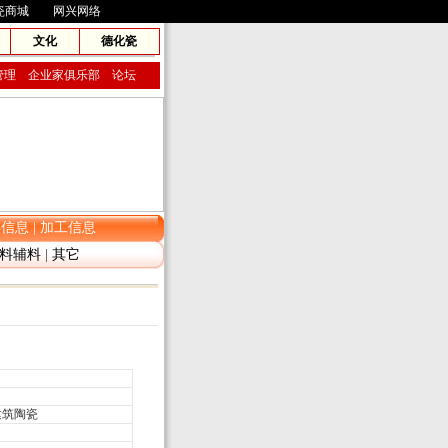
瓷商城
网兴网络
文化
德化瓷
管理
企业家俱乐部
论坛
存信息
|
加工信息
料辅料
|
其它
筑陶瓷