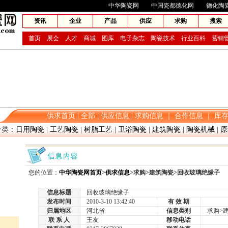
网兴旗下网站：
中华陶瓷网
中国瓷都德化网
德化陶
资讯
企业
产品
供应
求购
搜索
首页
展会
人才
商城
图库
电子杂志
陶瓷技术
行业百科
营销
供求首页
|
全部
|
供应信息
|
求购信息
｜
合作信息
｜
库
类：
日用陶瓷
|
工艺陶瓷
|
树脂工艺
|
卫浴陶瓷
|
建筑陶瓷
|
陶瓷机械
|
原
您的位置：
中华陶瓷网首页
>
供求信息
>求购>建筑陶瓷>回收玻璃绝缘子
信息标题
回收玻璃绝缘子
发布时间
2010-3-10 13:42:40
有 效 期
归属地区
河北省
信息类别
求购>建
联 系 人
王友
移动电话