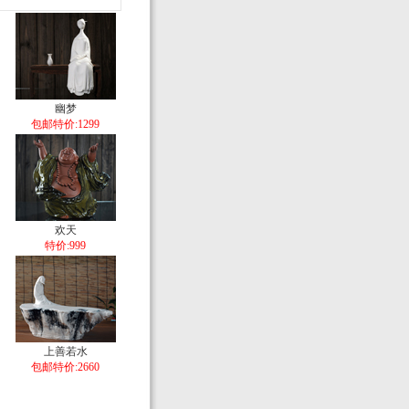
幽梦
包邮特价:1299
欢天
特价:999
上善若水
包邮特价:2660