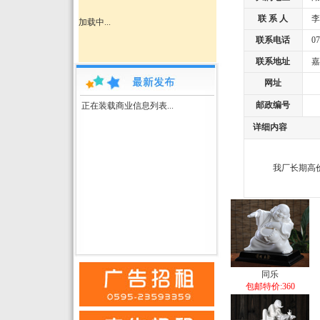
联 系 人
李
加载中...
联系电话
073
联系地址
嘉
网址
邮政编号
正在装载商业信息列表...
详细内容
我厂长期高价求
同乐
包邮特价:360