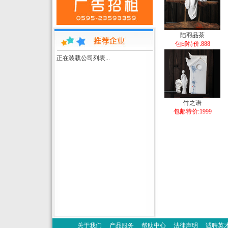
陆羽品茶
包邮特价:888
正在装载公司列表...
竹之语
包邮特价:1999
关于我们
产品服务
帮助中心
法律声明
诚聘英