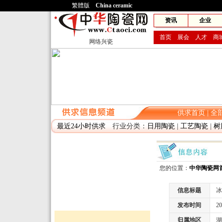
繁體版
China ceramic
网兴
资讯
企业
首页
展会
人才
商
网络兴瓷
供求首页
|
全
最近24小时供求
行业分类：
日用陶瓷
|
工艺陶瓷
|
树
您的位置：
中华陶瓷网
信息标题
冰
发布时间
2010
归属地区
湖