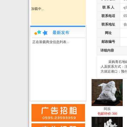
联 系 人
q11
加载中...
联系电话
055
联系地址
合
网址
邮政编号
正在装载商业信息列表...
详细内容
采购青石地砖 
人及联系方式：汪丽
方就近港口；预付
同乐
包邮特价:360