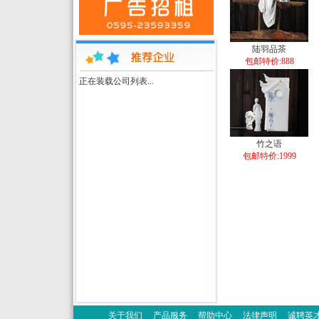
陆羽品茶
包邮特价:888
正在装载公司列表...
竹之语
包邮特价:1999
关于我们
产品服务
帮助中心
法律声明
诚聘英