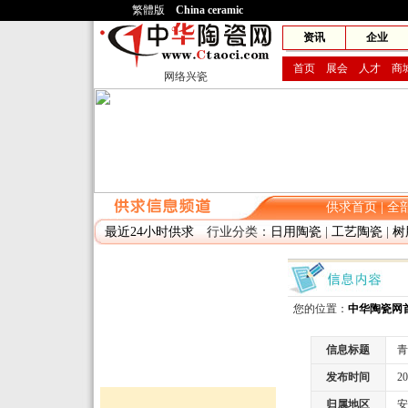
繁體版
China ceramic
网兴
资讯
企业
首页
展会
人才
商
网络兴瓷
供求首页
|
全
最近24小时供求
行业分类：
日用陶瓷
|
工艺陶瓷
|
树
您的位置：
中华陶瓷网
信息标题
青
发布时间
2010
归属地区
安