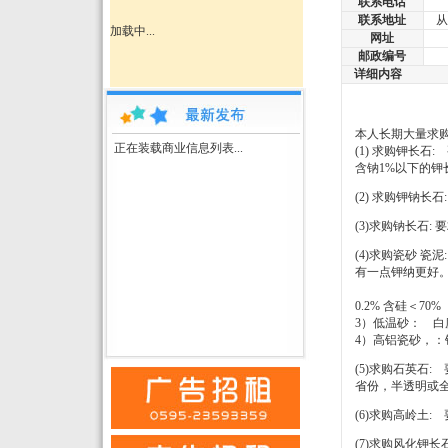
联系电话
联系地址
从
加载中...
网址
邮政编号
详细内容
本人长期大量求
正在装载商业信息列表...
(1) 求购钾长石:
含钠1%以下的钾
(2) 求购钾钠长石:
(3)求购钠长石: 
(4)求购瓷砂 瓷泥:
有一点钾纳更好
2) 中温砂
0.2% 含硅＜70%
3）低温砂： 白度
4）高铝瓷砂，：铝
(5)求购石英石:
省份，半透明或全
(6)求购高岭土: 
(7)求购风化钾长