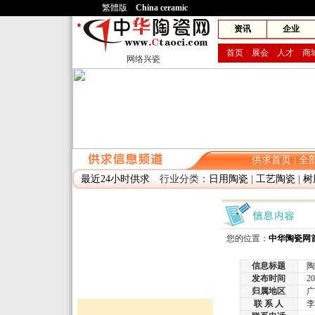
繁體版
China ceramic
网兴
资讯
企业
首页
展会
人才
商
网络兴瓷
供求首页
|
全
最近24小时供求
行业分类：
日用陶瓷
|
工艺陶瓷
|
树
您的位置：
中华陶瓷网
信息标题
陶
发布时间
2010
归属地区
广
联 系 人
李