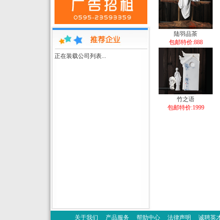
陆羽品茶
包邮特价:888
正在装载公司列表...
竹之语
包邮特价:1999
关于我们
产品服务
帮助中心
法律声明
诚聘英