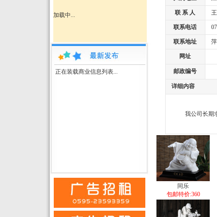
联 系 人
王
加载中...
联系电话
079
联系地址
萍乡
网址
邮政编号
正在装载商业信息列表...
详细内容
我公司长期求购
同乐
包邮特价:360