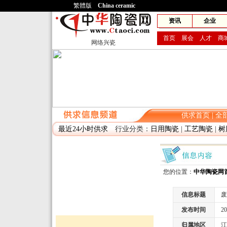
繁體版
China ceramic
网兴
资讯
企业
首页
展会
人才
商
网络兴瓷
供求首页
|
全
最近24小时供求
行业分类：
日用陶瓷
|
工艺陶瓷
|
树
您的位置：
中华陶瓷网
信息标题
废
发布时间
2010
归属地区
江