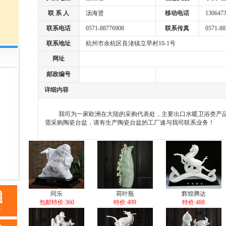
联 系 人
汤海贤
移动电话
1306473
联系电话
0571-88776908
联系传真
0571-88
联系地址
杭州市余杭区良渚镇立早村10-1号
网址
邮政编号
详细内容
我司为一家欧洲在大陆的采购代表处，主要出口水暖卫浴类产品
需采购陶瓷台盆，请有生产陶瓷台盆的工厂速与我司联系业务！
同乐
荷叶瓶
辉煌腾达
包邮特价:360
特价:499
特价:488