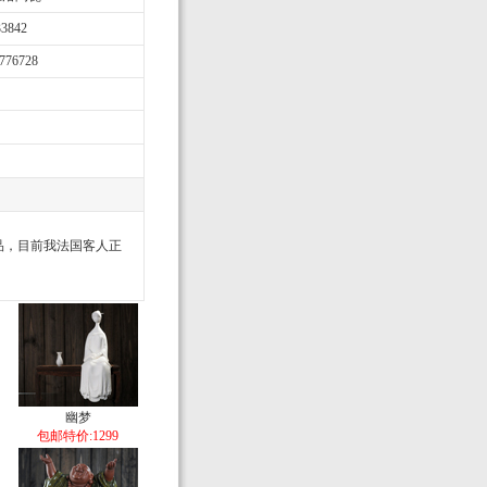
3842
776728
，目前我法国客人正
幽梦
包邮特价:1299