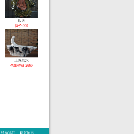
欢天
特价:999
上善若水
包邮特价:2660
联系我们
访客留言