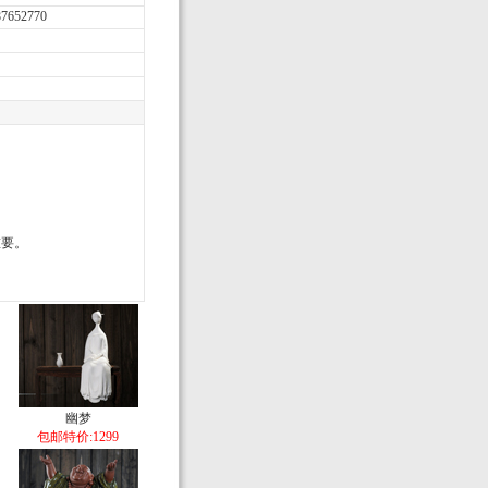
7652770
重要。
幽梦
包邮特价:1299