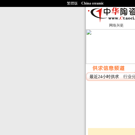
繁體版
China ceramic
网络兴瓷
最近24小时供求
行业分