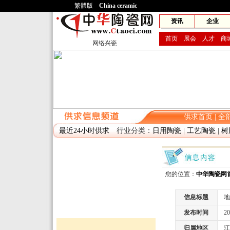
繁體版
China ceramic
网兴
资讯
企业
首页
展会
人才
商
网络兴瓷
供求首页
|
全
最近24小时供求
行业分类：
日用陶瓷
|
工艺陶瓷
|
树
您的位置：
中华陶瓷网
信息标题
地
发布时间
2010
归属地区
江