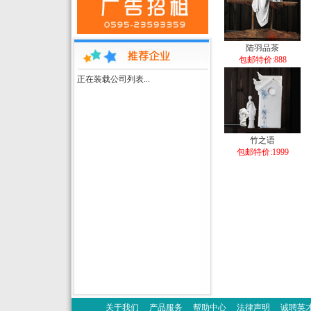
陆羽品茶
包邮特价:888
正在装载公司列表...
竹之语
包邮特价:1999
关于我们
产品服务
帮助中心
法律声明
诚聘英