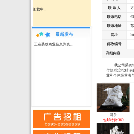
联 系 人
方
加载中...
联系电话
657
联系地址
苏
网址
http
邮政编号
正在装载商业信息列表...
详细内容
我公司采购地砖4
付款,批交批结,
业和个体经营者与我联系
同乐
包邮特价:360