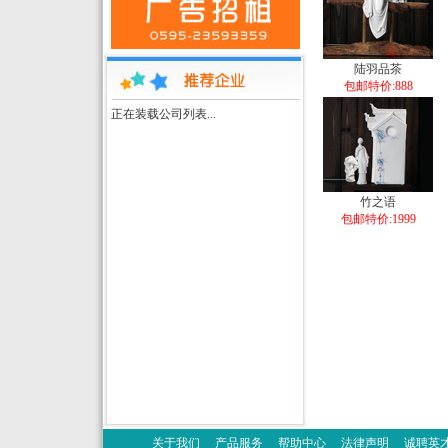
陆羽品茶
包邮特价:888
正在装载公司列表...
竹之语
包邮特价:1999
关于我们
产品服务
帮助中心
法律声明
诚聘英