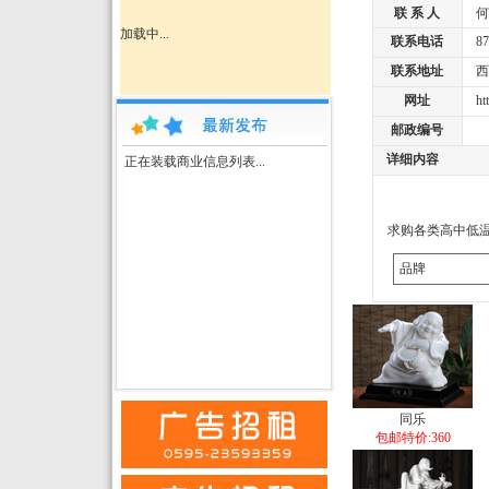
联 系 人
何
加载中...
联系电话
877
联系地址
西南
网址
http
邮政编号
详细内容
正在装载商业信息列表...
求购各类高中低
品牌
同乐
包邮特价:360