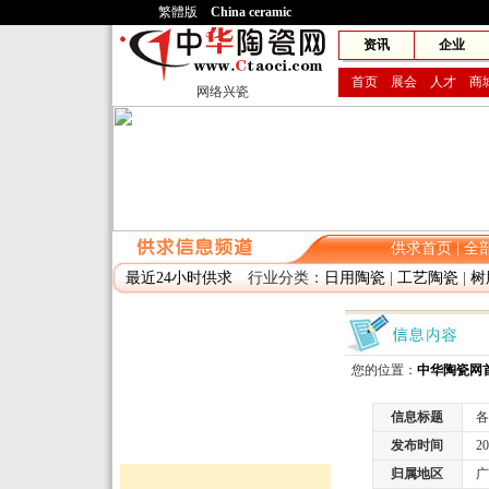
繁體版
China ceramic
网兴
资讯
企业
首页
展会
人才
商
网络兴瓷
供求首页
|
全
最近24小时供求
行业分类：
日用陶瓷
|
工艺陶瓷
|
树
您的位置：
中华陶瓷网
信息标题
各
发布时间
2010
归属地区
广