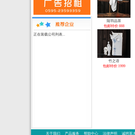
陆羽品茶
包邮特价:888
正在装载公司列表...
竹之语
包邮特价:1999
关于我们
产品服务
帮助中心
法律声明
诚聘英