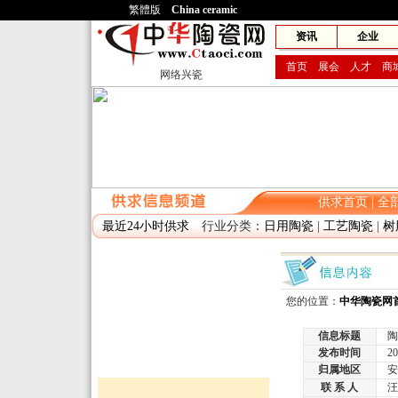
繁體版
China ceramic
网兴
资讯
企业
首页
展会
人才
商
网络兴瓷
供求首页
|
全
最近24小时供求
行业分类：
日用陶瓷
|
工艺陶瓷
|
树
您的位置：
中华陶瓷网
信息标题
陶
发布时间
2010
归属地区
安
联 系 人
汪