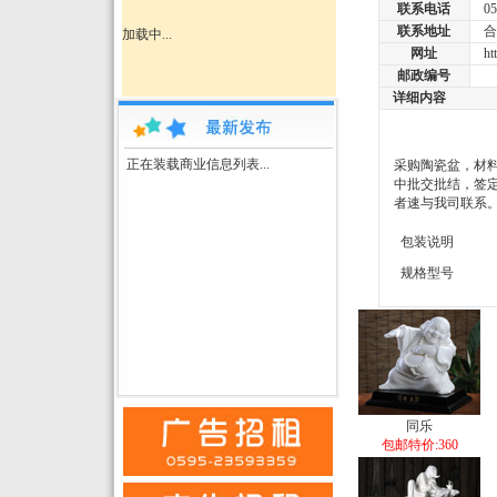
联系电话
055
联系地址
合
加载中...
网址
http
邮政编号
详细内容
正在装载商业信息列表...
采购陶瓷盆，材
中批交批结，签定
者速与我司联系。联
包装说明
规格型号
同乐
包邮特价:360