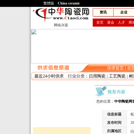
繁體版
China ceramic
网兴
资讯
企业
首页
展会
人才
商
网络兴瓷
供求首页
|
全
最近24小时供求
行业分类：
日用陶瓷
|
工艺陶瓷
|
树
您的位置：
中华陶瓷网
信息标题
炻
发布时间
2010
归属地区
山