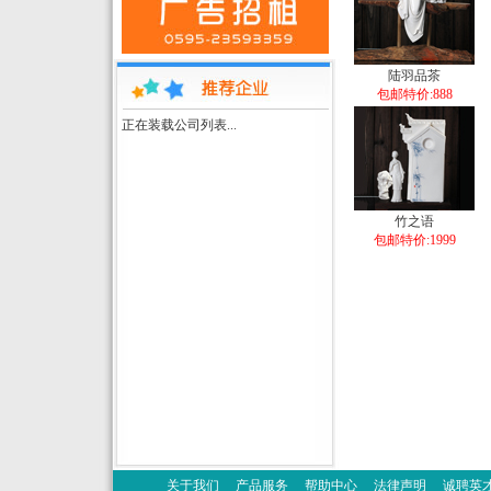
陆羽品茶
包邮特价:888
正在装载公司列表...
竹之语
包邮特价:1999
关于我们
产品服务
帮助中心
法律声明
诚聘英