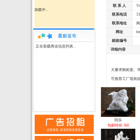
联 系 人
Viv
加载中...
联系电话
532
联系地址
闽江
网址
http
邮政编号
正在装载商业信息列表...
详细内容
大量求购炻瓷、
可推荐工厂现有
同乐
包邮特价:360