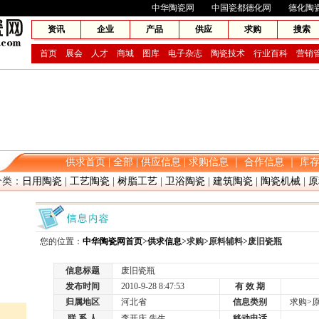
网兴旗下网站：
中华陶瓷网
中国瓷都德化网
德化陶
资讯
企业
产品
供应
求购
搜索
首页
展会
人才
商城
图库
电子杂志
陶瓷技术
行业百科
营销
供求首页
|
全部
|
供应信息
|
求购信息
｜
合作信息
｜
库
类：
日用陶瓷
|
工艺陶瓷
|
树脂工艺
|
卫浴陶瓷
|
建筑陶瓷
|
陶瓷机械
|
原
您的位置：
中华陶瓷网首页
>
供求信息
>求购>原料辅料>废旧瓷瓶
信息标题
废旧瓷瓶
发布时间
2010-9-28 8:47:53
有 效 期
归属地区
河北省
信息类别
求购>原
联 系 人
李开庆 先生
移动电话