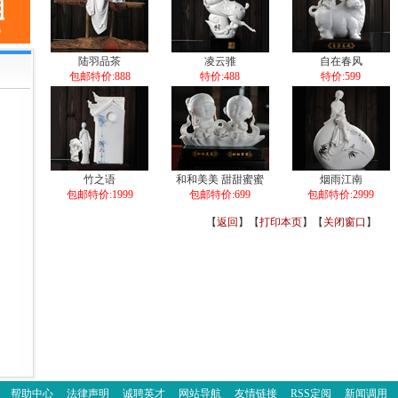
陆羽品茶
凌云骓
自在春风
包邮特价:888
特价:488
特价:599
竹之语
和和美美 甜甜蜜蜜
烟雨江南
包邮特价:1999
包邮特价:699
包邮特价:2999
【
返回
】【
打印本页
】【
关闭窗口
】
帮助中心
法律声明
诚聘英才
网站导航
友情链接
RSS定阅
新闻调用