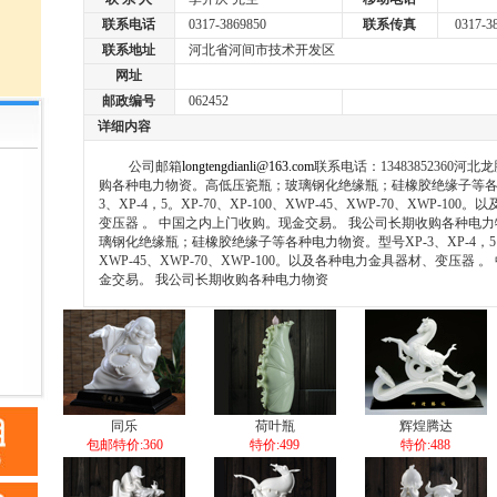
联系电话
0317-3869850
联系传真
0317-38
联系地址
河北省河间市技术开发区
网址
邮政编号
062452
详细内容
公司邮箱
longtengdianli@163.com
联系电话：13483852360河
购各种电力物资。高低压瓷瓶；玻璃钢化绝缘瓶；硅橡胶绝缘子等各
3、XP-4，5。XP-70、XP-100、XWP-45、XWP-70、XWP-1
变压器 。 中国之内上门收购。现金交易。 我公司长期收购各种电
璃钢化绝缘瓶；硅橡胶绝缘子等各种电力物资。型号XP-3、XP-4，5。XP
XWP-45、XWP-70、XWP-100。以及各种电力金具器材、变压器
金交易。 我公司长期收购各种电力物资
同乐
荷叶瓶
辉煌腾达
包邮特价:360
特价:499
特价:488