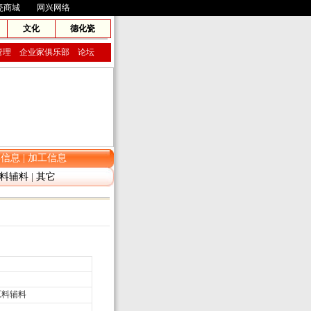
瓷商城
网兴网络
文化
德化瓷
管理
企业家俱乐部
论坛
存信息
|
加工信息
料辅料
|
其它
料辅料