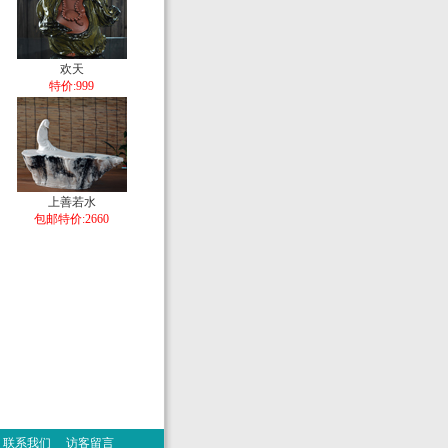
欢天
特价:999
上善若水
包邮特价:2660
联系我们
访客留言