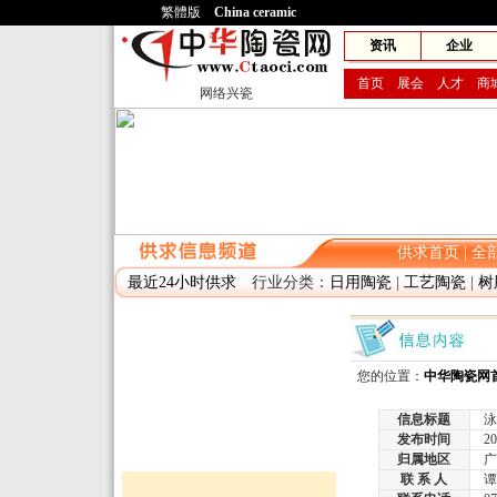
繁體版
China ceramic
网兴
资讯
企业
首页
展会
人才
商
网络兴瓷
供求首页
|
全
最近24小时供求
行业分类：
日用陶瓷
|
工艺陶瓷
|
树
您的位置：
中华陶瓷网
信息标题
泳
发布时间
2011
归属地区
广
联 系 人
谭