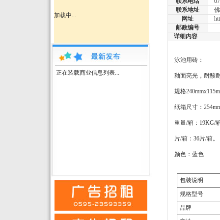
联系电话
075
联系地址
佛山
加载中...
网址
http
邮政编号
详细内容
泳池用砖：
正在装载商业信息列表...
釉面亮光，耐酸
规格240mmx115
纸箱尺寸：254mmx
重量/箱：19KG/
片/箱：36片/箱。
颜色：蓝色
包装说明
规格型号
品牌