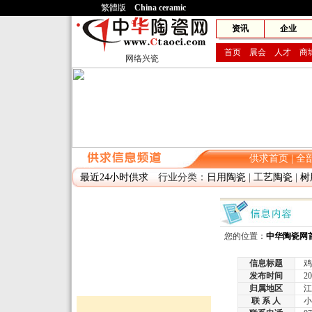
繁體版
China ceramic
网兴
资讯
企业
首页
展会
人才
商
网络兴瓷
供求首页
|
全
最近24小时供求
行业分类：
日用陶瓷
|
工艺陶瓷
|
树
您的位置：
中华陶瓷网
信息标题
鸡
发布时间
2011
归属地区
江
联 系 人
小