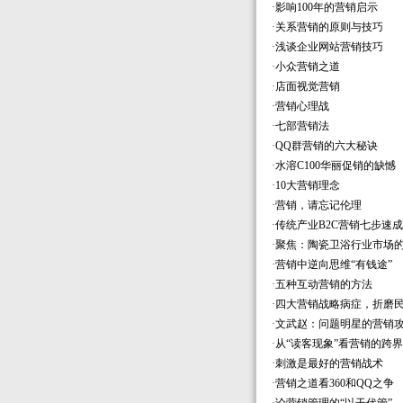
·
影响100年的营销启示
·
关系营销的原则与技巧
·
浅谈企业网站营销技巧
·
小众营销之道
·
店面视觉营销
·
营销心理战
·
七部营销法
·
QQ群营销的六大秘诀
·
水溶C100华丽促销的缺憾
·
10大营销理念
·
营销，请忘记伦理
·
传统产业B2C营销七步速成
·
聚焦：陶瓷卫浴行业市场
·
营销中逆向思维“有钱途”
·
五种互动营销的方法
·
四大营销战略病症，折磨
·
文武赵：问题明星的营销
·
从“读客现象”看营销的跨
·
刺激是最好的营销战术
·
营销之道看360和QQ之争