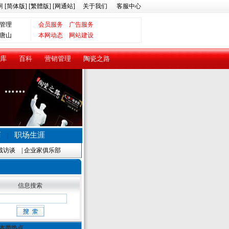
网
[简体版]
[繁體版]
[网通站]
关于我们
客服中心
管理
会员服务
广告服务
唐山
本网动态
网站建设
库
百科
营销管理
陶瓷之路
商
职场生涯
|
裁访谈
|
企业家俱乐部
信息搜索
本类热点