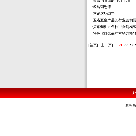
·
论营销管理的“以干代管”
·
谈营销思维
·
营销这场战争
·
卫浴五金产品的行业营销
·
探索橱柜五金行业营销模
·
特色化灯饰品牌营销方能“套
[首页]
[上一页]
...
21
22
23
2
关
版权所有 