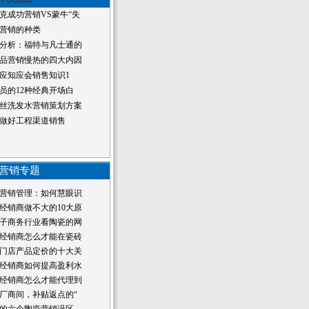
克成功营销VS蒙牛“失
营销的种类
分析：福特与凡士通的
品营销慢热的四大内因
应知应会销售知识1
员的12种经典开场白
丝洗发水营销策划方案
做好工程渠道销售
营销专题
营销管理：如何慧眼识
经销商做不大的10大原
子商务行业看陶瓷的网
经销商怎么才能在瓷砖
门店产品定价的十大关
经销商如何提高盈利水
经销商怎么才能代理到
厂商间，补贴返点的“