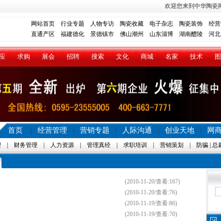
欢迎您来到中华陶瓷
网站首页
行业专题
人物专访
陶瓷收藏
电子杂志
陶瓷装饰
经营
直通产区
福建德化
景德镇市
佛山潮州
山东淄博
湖南醴陵
河北
应
求购
展会
招聘
搜索
文化
商城
名家
技术
图
首页
经营管理
营销专题
人际沟通
创业天地
网
|
|
|
|
|
理
|
财务管理
|
人力资源
|
管理真经
|
求职培训
|
营销策划
|
防骗
|
总
(2010-11-20/查看:167)
(2010-11-20/查看:76)
(2010-11-19/查看:86)
(2010-11-19/查看:70)