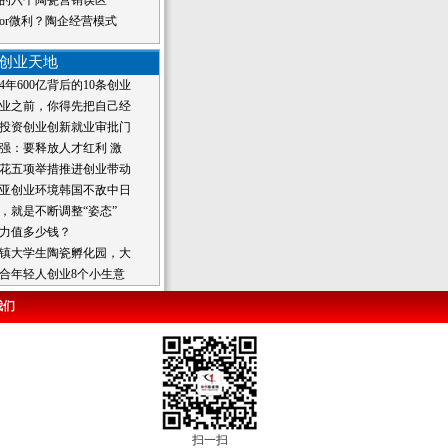
的六个陶瓷营销误区
or微利？陶企经营模式
创业天地
4年600亿背后的10条创业
业之前，你得先把自己经
投资创业创新就业审批门
强：要释放人才红利 激
花五项举措推进创业带动
亚创业环境韩国不敌中日
，就是不断调整“姿态”
力值多少钱？
镇大学生陶瓷孵化园，大
合年轻人创业8个小生意
我们
扫一扫