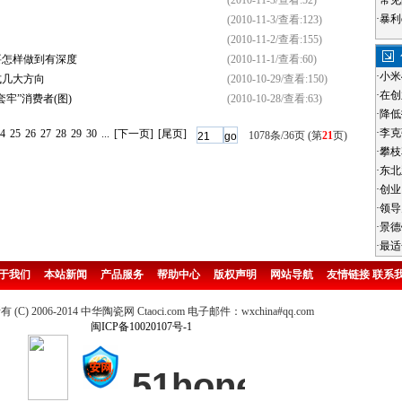
(2010-11-3/查看:52)
·
常见
·
暴利
(2010-11-3/查看:123)
(2010-11-2/查看:155)
要怎样做到有深度
(2010-11-1/查看:60)
·
小米
式几大方向
(2010-10-29/查看:150)
·
在创
牢”消费者(图)
(2010-10-28/查看:63)
·
降低
·
李克
4
25
26
27
28
29
30
...
[下一页]
[尾页]
1078条/36页 (第
21
页)
·
攀枝
·
东北
·
创业
·
领导
·
景德
·
最适
于我们
本站新闻
产品服务
帮助中心
版权声明
网站导航
友情链接
联系
(C) 2006-2014 中华陶瓷网 Ctaoci.com 电子邮件：wxchina#qq.com
闽ICP备10020107号-1