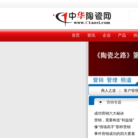
首页
资讯
企业
产品
供
商人之道
|
客户管
营销专题
·
成功营销六大秘诀
·
营销，需要构造“利益链”
·
像“情场高手”那样营销
·
事件营销成功的四大要素