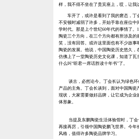
样，我不得不坐在了贵宾座上，哎，让我
车开了，或许是看到了我的窘态，丁会
不安顿时减弱了许多，开始手靠在座位中
学时代。那是上个世纪60年代的事情了。1
陶瓷三个方向，在三个方向都有所涉及的
笑，没有回答。或许这里面也有不少故事
陶瓷的发展。他说，中国陶瓷历史悠久，
仿佛上了一堂陶瓷历史文化课，知道了瓦
什么叫“听君一席话胜读十年书”了。
谈古，必然论今。丁会长认为绿色环保
产品的主角。丁会长谈到，面对中国陶瓷
现状，大家需要做好品牌，让它成为企业
体形象。
当提及东鹏陶瓷生活体验馆时，丁会长树
再接再厉，引领中国陶瓷鹏飞世界。今年
风格，值得许多陶瓷品牌学习。