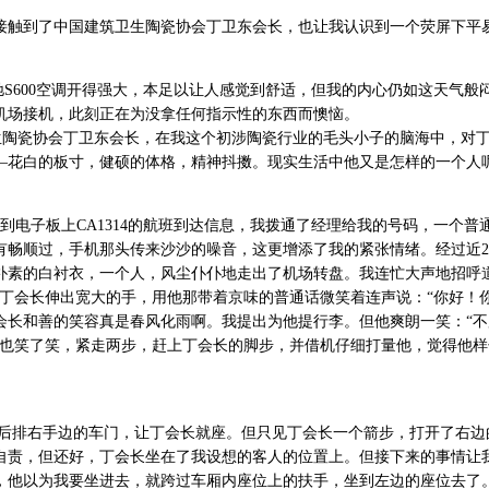
触到了中国建筑卫生陶瓷协会丁卫东会长，也让我认识到一个荧屏下平
600空调开得强大，本足以让人感觉到舒适，但我的内心仍如这天气般
机场接机，此刻正在为没拿任何指示性的东西而懊恼。
生陶瓷协会丁卫东会长，在我这个初涉陶瓷行业的毛头小子的脑海中，对
—花白的板寸，健硕的体格，精神抖擞。现实生活中他又是怎样的一个人
电子板上CA1314的航班到达信息，我拨通了经理给我的号码，一个普
有畅顺过，手机那头传来沙沙的噪音，这更增添了我的紧张情绪。经过近2
朴素的白衬衣，一个人，风尘仆仆地走出了机场转盘。我连忙大声地招呼道
丁会长伸出宽大的手，用他那带着京味的普通话微笑着连声说：“你好！你
会长和善的笑容真是春风化雨啊。我提出为他提行李。但他爽朗一笑：“不
我也笑了笑，紧走两步，赶上丁会长的脚步，并借机仔细打量他，觉得他样
。
排右手边的车门，让丁会长就座。但只见丁会长一个箭步，打开了右边
自责，但还好，丁会长坐在了我设想的客人的位置上。但接下来的事情让
，他以为我要坐进去，就跨过车厢内座位上的扶手，坐到左边的座位去了