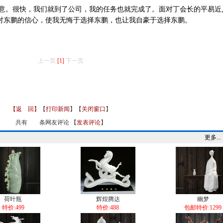
。很快，我们就到了公司，我的任务也就完成了。面对丁会长的平易近
对东鹏的信心，使我无悔于选择东鹏，也让我自豪于选择东鹏。
上一页
[1]
下一页
【返 回】
【
打印新闻
】【
关闭窗口
】
共有
条网友评论 【
发表评论
】
更多...
荷叶瓶
辉煌腾达
幽梦
特价:499
特价:488
包邮特价:1299