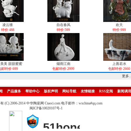
凌云骓
自在春风
欢天
特价:488
特价:599
特价:999
美美 甜甜蜜蜜
烟雨江南
上善若水
包邮特价:699
包邮特价:2999
包邮特价:2660
更多..
闻
产品服务
帮助中心
版权声明
网站导航
友情链接
RSS定阅
新闻调
(C) 2006-2014 中华陶瓷网 Ctaoci.com 电子邮件：wxchina#qq.com
闽ICP备10020107号-1