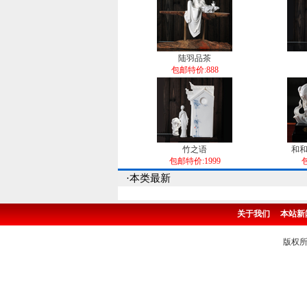
陆羽品茶
包邮特价:888
竹之语
和和
包邮特价:1999
·本类最新
关于我们
本站新
版权所有 