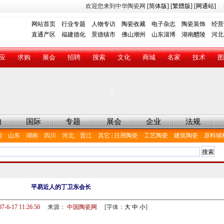
欢迎您来到中华陶瓷网
[简体版]
[繁體版]
[网通站]
网站首页
行业专题
人物专访
陶瓷收藏
电子杂志
陶瓷装饰
经营
直通产区
福建德化
景德镇市
佛山潮州
山东淄博
湖南醴陵
河北
应
求购
展会
招聘
搜索
文化
商城
名家
技术
图
内
国际
专题
展会
企业
法规
西
山东
湖南
四川
河北
晋江
其它
|
日用陶瓷
工艺陶瓷
建筑陶瓷
原料辅
平易近人的丁卫东会长
07-6-17 11:26:50
来源：
中国陶瓷网
[字体：
大
中
小
]