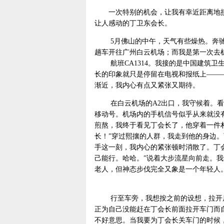
一次特别的机会，让我有幸近距离地接
让人感动的丁卫东会长。
5月佛山的中午，天气有些燥热。奔驰S
趟车开往广州白云机场；而我是第一次去
航班CA1314。我接的是中国建筑卫
长的印象就只是停留在电视和报纸上——
渐近，我内心有点又紧张又期待。
在白云机场的A2出口，我守候着。看到
移动号。机场内的手机信号似乎从来就没
煎熬，我终于看见丁会长了，他穿着一件
长！”穿过熙攘的人群，我走到他的身边。
手这一刻，我内心的紧张顿时消散了。丁
己能行。哈哈。”说着大步流星向前走。
老人，但神态步伐完全又象是一个年轻人
行至车旁，我想按之前的设想，拉开后
正为自己没能赶在丁会长前面拉开车门而
不好意思。当我要为丁会长关车门的时候