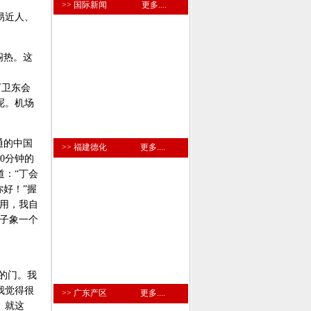
>> 国际新闻
更多....
易近人、
闷热。这
丁卫东会
呢。机场
通的中国
>> 福建德化
更多....
0分钟的
：“丁会
好！”握
用，我自
子象一个
的门。我
我觉得很
>> 广东产区
更多....
。就这