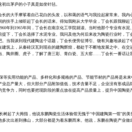
这初出茅庐的小子真是如坐针毡。
长的大手摩挲着自己花白的头发，以和蔼的语气与我拉起家常来。我内
间的扶手上倾听起丁会长的话来。得知我刚从大学毕业，丁会长跟我聊起
960年到1965年间，丁会长在南京化工学院就读。当时他那个专业有水泥
前提下，丁会长选择了水泥专业。我问及他为何后来改为陶瓷行业时，丁
吧。当我谈到现代建陶这个话题，丁会长便旁征博引、饶有兴趣地谈起了
在建筑上，从秦砖汉瓦到现在的建陶辉煌，都处于不断地发展之中。在交
当、陶井圈、虎子，了解了唐三彩、青白瓷、五大窑……丁会长一番话让
等实用功能的产品、多样化和多规格的产品、节能节材的产品将是未来
产业总产量大，但大部分产品附加值低，技术含量不足，企业没有形成品
的竞争力，同时也要把现阶段的重点放在提高产品质量上，提升中国陶瓷
起了大拇指，他说东鹏陶瓷生活体验馆无愧于“中国建陶第一馆”的美
他多次出差到佛山，大部分都是为着东鹏而来。他说，东鹏在陶瓷产业做