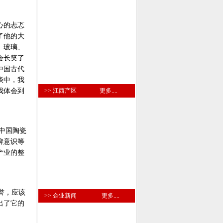
心的忐忑
了他的大
、玻璃、
会长笑了
中国古代
谈中，我
我体会到
>> 江西产区
更多....
中国陶瓷
牌意识等
产业的整
誉，应该
>> 企业新闻
更多....
出了它的