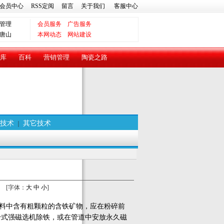
会员中心
RSS定阅
留言
关于我们
客服中心
管理
会员服务
广告服务
唐山
本网动态
网站建设
库
百科
营销管理
陶瓷之路
技术
其它技术
｜
[字体：
大
中
小
]
料中含有粗颗粒的含铁矿物，应在粉碎前
干式强磁选机除铁，或在管道中安放永久磁