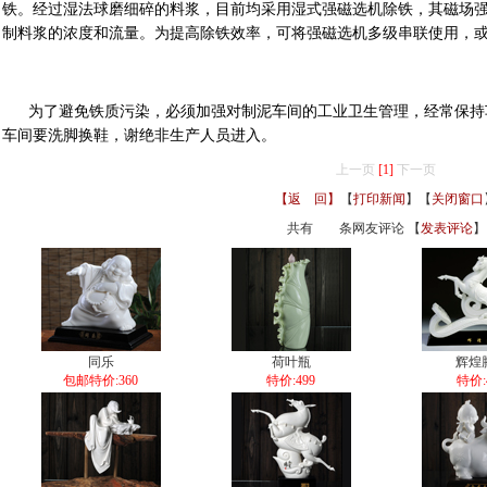
铁。经过湿法球磨细碎的料浆，目前均采用湿式强磁选机除铁，其磁场强度
制料浆的浓度和流量。为提高除铁效率，可将强磁选机多级串联使用，或
为了避免铁质污染，必须加强对制泥车间的工业卫生管理，经常保持
车间要洗脚换鞋，谢绝非生产人员进入。
上一页
[1]
下一页
【返 回】
【
打印新闻
】【
关闭窗口
共有
条网友评论 【
发表评论
】
同乐
荷叶瓶
辉煌
包邮特价:360
特价:499
特价: