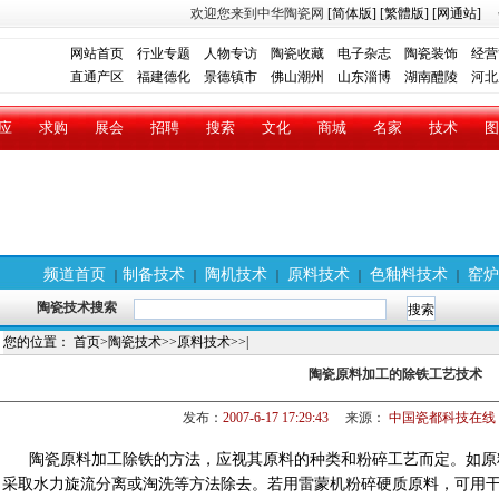
欢迎您来到中华陶瓷网
[简体版]
[繁體版]
[网通站]
网站首页
行业专题
人物专访
陶瓷收藏
电子杂志
陶瓷装饰
经营
直通产区
福建德化
景德镇市
佛山潮州
山东淄博
湖南醴陵
河北
应
求购
展会
招聘
搜索
文化
商城
名家
技术
图
频道首页
制备技术
陶机技术
原料技术
色釉料技术
窑炉
｜
｜
｜
｜
｜
陶瓷技术搜索
您的位置：
首页
>
陶瓷技术
>>
原料技术
>>|
陶瓷原料加工的除铁工艺技术
发布：
2007-6-17 17:29:43
来源：
中国瓷都科技在线
陶瓷原料加工除铁的方法，应视其原料的种类和粉碎工艺而定。如原
采取水力旋流分离或淘洗等方法除去。若用雷蒙机粉碎硬质原料，可用