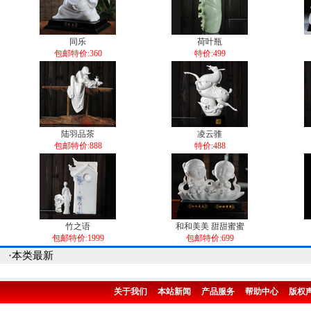
同乐
荷叶瓶
包邮特价:360
特价:499
陆羽品茶
凌云骓
包邮特价:888
特价:488
竹之语
和和美美 甜甜蜜蜜
包邮特价:1999
包邮特价:699
·本类最新
关于我们
本站新闻
产品服务
帮助中心
版权