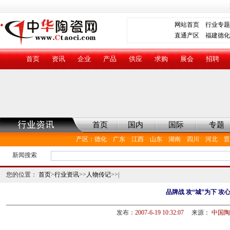
网站首页
行业专题
直通产区
福建德化
首页
资讯
企业
产品
供应
求购
展会
招聘
首页
国内
国际
专题
产区
：
德化
广东
江西
山东
湖南
四川
河北
晋
新闻搜索
您的位置：
首页
>
行业资讯
>>
人物传记
>>|
品牌战 攻“城”为下 攻
发布：
2007-6-19 10:32:07
来源：
中国陶