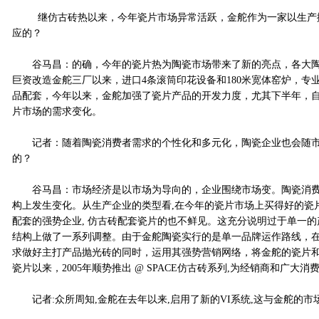
继仿古砖热以来，今年瓷片市场异常活跃，金舵作为一家以生产抛
应的？
谷马昌：的确，今年的瓷片热为陶瓷市场带来了新的亮点，各大陶瓷
巨资改造金舵三厂以来，进口4条滚筒印花设备和180米宽体窑炉，
品配套，今年以来，金舵加强了瓷片产品的开发力度，尤其下半年，自
片市场的需求变化。
记者：随着陶瓷消费者需求的个性化和多元化，陶瓷企业也会随市
的？
谷马昌：市场经济是以市场为导向的，企业围绕市场变。陶瓷消费
构上发生变化。从生产企业的类型看,在今年的瓷片市场上买得好的瓷
配套的强势企业, 仿古砖配套瓷片的也不鲜见。这充分说明过于单一
结构上做了一系列调整。由于金舵陶瓷实行的是单一品牌运作路线，
求做好主打产品抛光砖的同时，运用其强势营销网络，将金舵的瓷片和仿古
瓷片以来，2005年顺势推出 @ SPACE仿古砖系列,为经销商和广大
记者:众所周知,金舵在去年以来,启用了新的VI系统,这与金舵的市