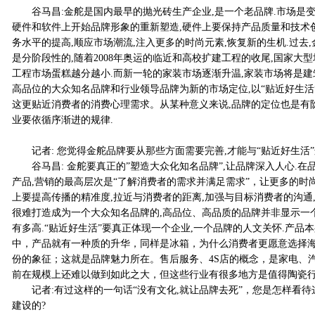
谷马昌:金舵是国内最早的抛光砖生产企业,是一个老品牌.市场是变
硬件和软件上开始品牌形象的重新塑造,硬件上要保持产品质量和技术
务水平的提高,顺应市场潮流,注入更多的时尚元素,恢复新的生机.过去
是分阶段性的,随着2008年奥运的临近和高校扩建工程的收尾,国家大
工程市场蛋糕越分越小.而新一轮的家装市场逐渐升温,家装市场将是建
高品位的大众知名品牌和行业领导品牌为新的市场定位,以“贴近好生活
这更贴近消费者的消费心理需求。从某种意义来说,品牌的定位也是有阶
业要依循序渐进的规律.
记者: 您觉得金舵品牌要从那些方面需要完善,才能与“贴近好生活”
谷马昌: 金舵要真正的”塑造大众化知名品牌”,让品牌深入人心.在
产品,营销的最高层次是“了解消费者的需求并满足需求”，让更多的时
上要提高传播的精准度,拉近与消费者的距离,加强与目标消费者的沟通
很难打造成为一个大众知名品牌的,高品位、高品质的品牌并非显示一
有多高.“贴近好生活”要真正体现一个企业,一个品牌的人文关怀.产
中，产品就有一种质的升华，同样是冰箱，为什么消费者更愿意选择
份的象征；这就是品牌魅力所在。售后服务、4S店的概念，是家电、
前在规模上还难以做到如此之大，但这些行业有很多地方是值得陶瓷
记者:有过这样的一句话“没有文化,就让品牌去死”，您是怎样看待
建设的?