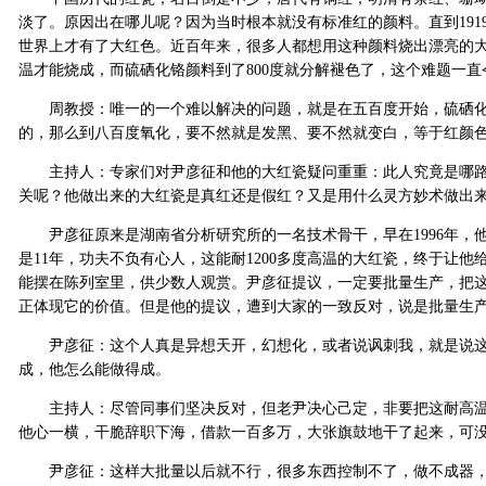
淡了。原因出在哪儿呢？因为当时根本就没有标准红的颜料。直到19
世界上才有了大红色。近百年来，很多人都想用这种颜料烧出漂亮的大
温才能烧成，而硫硒化铬颜料到了800度就分解褪色了，这个难题一
周教授：唯一的一个难以解决的问题，就是在五百度开始，硫硒化铬
的，那么到八百度氧化，要不然就是发黑、要不然就变白，等于红颜
主持人：专家们对尹彦征和他的大红瓷疑问重重：此人究竟是哪路
关呢？他做出来的大红瓷是真红还是假红？又是用什么灵方妙术做出
尹彦征原来是湖南省分析研究所的一名技术骨干，早在1996年，
是11年，功夫不负有心人，这能耐1200多度高温的大红瓷，终于让
能摆在陈列室里，供少数人观赏。尹彦征提议，一定要批量生产，把
正体现它的价值。但是他的提议，遭到大家的一致反对，说是批量生
尹彦征：这个人真是异想天开，幻想化，或者说讽刺我，就是说这
成，他怎么能做得成。
主持人：尽管同事们坚决反对，但老尹决心己定，非要把这耐高温
他心一横，干脆辞职下海，借款一百多万，大张旗鼓地干了起来，可
尹彦征：这样大批量以后就不行，很多东西控制不了，做不成器，