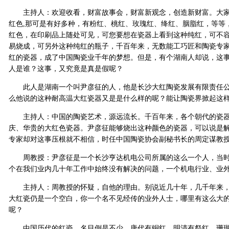
主持人：欢迎收看，财富故事会，财富新观念，创造新财富。大家
红色,那可是有好多种，有粉红、桃红、玫瑰红、绛红、胭脂红，等等
红色，在印刷品上随处可见，可您要想在瓷器上看到这种纯红，可不容
易烧成，可另外这种纯红的瓶子，千百年来，无数能工巧匠和陶瓷专
红的瓷器，成了中国陶瓷业千年的梦想。但是，有个湖南人却说，这
人是谁？这事，又究竟是真是假呢？
此人是湖南一个叫尹彦征的人，他是长沙大红陶瓷发展有限责任公
么他说的这种耐高温大红瓷器又是是什么样的呢？能让陶瓷界掀起这
主持人：中国的陶瓷艺术，源远流长。千百年来，各个朝代的瓷器
庆、华贵的大红色瓷器。尹彦征能够烧出这种颜色的瓷器，可以说是
专家却对这事压根就不相信，时任中国陶瓷协会副秘书长的周定谋教
周教授：尹彦征是一个长沙亨达机电公司所属的这么一个人，当时
个在我们业内几十年工作中始终没有解决的问题，一个机电行业、业
主持人：周教授的怀疑，自他的理由。别说近几十年，几千年来，
大红瓷仍是一个空白，你一个名不见经传的业外人士，哪里有这么大
呢？
中国历代的红瓷，名目倒是不少，唐代有铜红，明清有祭红、珊瑚