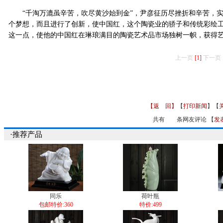
“千淘万漉虽辛苦，吹尽黄沙始到金”，尹彦征历尽挫折和辛苦，实
个梦想，而且进行了创新，使中国红，这个陶瓷业的骄子和传统彩绘
这一点，使他的中国红在琳琅满目的陶瓷艺术品市场独树一帜，获得
上一页
[1]
下一页
【返 回】
【
打印新闻
】【
共有
条网友评论 【
发
·推荐产品
同乐
荷叶瓶
包邮特价:360
特价:499