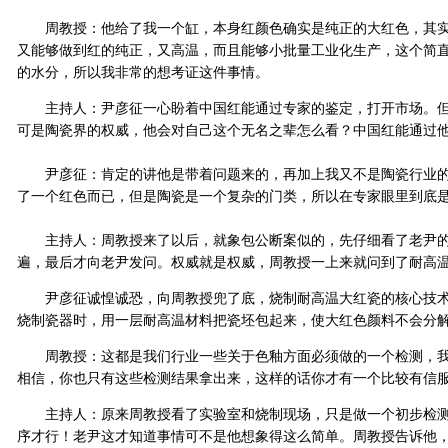
周教授：他给了我一个缸，本身红颜色确实是纯正的大红色，其实
又能够做到红的纯正，又高温，而且能够小批量工业化生产，这个简
的水分，所以我非常的想考证这件事情。
主持人：尹彦征一心盼着中国红能通过专家的鉴定，打开市场。但
可是陶瓷界的权威，他会对自己这个无名之辈怎么看？中国红能通过
尹彦征：肯定的讲他是带着问题来的，再加上我又不是陶瓷行业的
了一个红色而已，但是陶瓷是一个复杂的门类，所以在专家眼里到底
主持人：周教授来了以后，就象包公断案似的，先仔细看了老尹的
遍，最后才向老尹发问。权威就是权威，周教授一上来就问到了耐高
尹彦征诚惶诚恐，向周教授兜了底，烧制耐高温大红瓷的核心技术
烧制瓷器时，用一层耐高温材料把瓷坯包起来，使大红色颜料不会分
周教授：这都是我们行业一些关于色釉方面必须做的一个检测，我
相信，你也只有这些检测结果拿出来，这样的话你才有一个比较有信
主持人：原来周教授看了实验室和烧制现场，只是做一个初步检测
序才行！老尹这才知道事情可不是他想象得这么简单。周教授告诉他