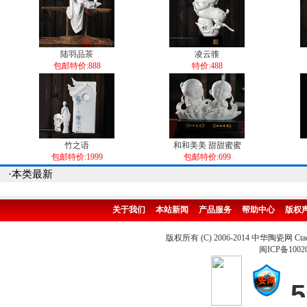
陆羽品茶
凌云骓
包邮特价:888
特价:488
竹之语
和和美美 甜甜蜜蜜
包邮特价:1999
包邮特价:699
·本类最新
关于我们
本站新闻
产品服务
帮助中心
版权
版权所有 (C) 2006-2014 中华陶瓷网 Ctao
闽ICP备1002