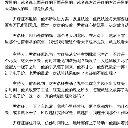
发黑的，或者说上面是红的下面是黑的，或者说左边是红的右边是黑
天花病人的脸，都是很多孔。
尹彦征不服输，他不断改进方案，反复试验，但做试验每天都要烧掉
百多万已所剩无几。面对一次次的失败，尹彦征心情沉重，决定放弃
尹彦征：因为是借的钱，那个冬天刮北风，在河边上，然后下雪，
里那个心情非常的沉重，我想我可能这个老天爷也不是狠，就是说老
主持人：尹彦征原以为，大红瓷从实验室到批量化生产，不过是一
个尽头，这么干下去，何时才能见到曙光呢？钱没了，人也筋疲力尽
验配方一烧了之时，他的手又缩了回来。他不甘心，他要做最后一搏
进了电子炉。老尹的最后一次试验结果如何？奇迹能不能出现？
主持人：前面说到，这尹彦征费劲了九牛二虎之力烧不出大红瓷，
后时刻，他又改变了主意，红瓷是他的魂之所系，怎能就这么放弃了
进了电子炉，这一次，真的就能出现奇迹吗？
尹彦征：一下了车以后，我就心里很紧张，两个腿都发抖，为什么
去，或者就不干了，所以越往实验室走，就越抖，我连开我那个工作
尹彦征屏住呼吸，仿佛时间静止，地球都停止了转动！他颤抖着