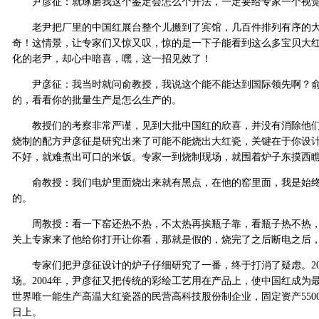
尹彦征：就琢磨我这个鉴定会怎么个开法，一定要给专家一个视
老尹把厂里的中国红展台整个儿搬到了宾馆，几百件排列有序的大
奇！这情景，让专家们又惊又叹，惊的是一下子能看到这么多宝贝大
化的老尹，却心中暗喜，嘿，这一招见效了！
尹彦征：我当时就问俞教授，我说这个能不能达到国际领先啊？俞
的，看看你的批量生产是怎么生产的。
教授们的考察非常严谨，见到大批中国红的欣喜，并没有消除他们
烧制的配方尹彦征是研究出来了可能不能烧出大红瓷，关键在于你设
不好，就难煮出可口的米饭。专家一到烧制现场，就围着炉子东摸西
俞教授：我们电炉里面烧出来就有黑点，在他的窑里面，我是始终
的。
周教授：看一下窑还热不热，不太热再挨瓶子靠，看瓶子热不热，
关上专家来了他给你打开让你看，那就是假的，烧完了之后断电之后
专家们把尹彦征设计的炉子仔细研究了一番，终于打消了疑虑。20
场。2004年，尹彦征又把传统的彩绘工艺用在产品上，使中国红成
世界唯一能生产高温大红瓷器的民营高科技股份制企业，固定资产55
日上。