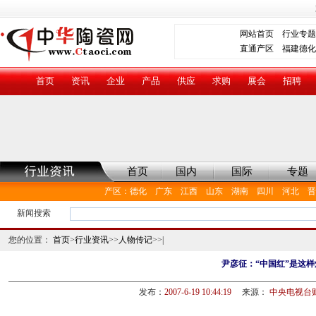
网站首页
行业专题
直通产区
福建德化
首页
资讯
企业
产品
供应
求购
展会
招聘
首页
国内
国际
专题
产区
：
德化
广东
江西
山东
湖南
四川
河北
晋
新闻搜索
您的位置：
首页
>
行业资讯
>>
人物传记
>>|
尹彦征：“中国红”是这
发布：
2007-6-19 10:44:19
来源：
中央电视台