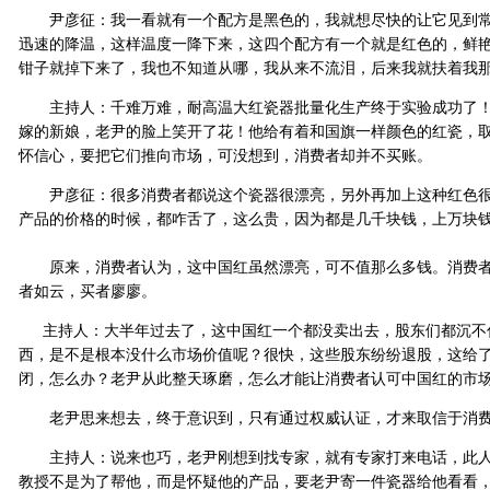
尹彦征：我一看就有一个配方是黑色的，我就想尽快的让它见到常
迅速的降温，这样温度一降下来，这四个配方有一个就是红色的，鲜
钳子就掉下来了，我也不知道从哪，我从来不流泪，后来我就扶着我
主持人：千难万难，耐高温大红瓷器批量化生产终于实验成功了！
嫁的新娘，老尹的脸上笑开了花！他给有着和国旗一样颜色的红瓷，取
怀信心，要把它们推向市场，可没想到，消费者却并不买账。
尹彦征：很多消费者都说这个瓷器很漂亮，另外再加上这种红色很
产品的价格的时候，都咋舌了，这么贵，因为都是几千块钱，上万块
原来，消费者认为，这中国红虽然漂亮，可不值那么多钱。消费者
者如云，买者廖廖。
主持人：大半年过去了，这中国红一个都没卖出去，股东们都沉不
西，是不是根本没什么市场价值呢？很快，这些股东纷纷退股，这给
闭，怎么办？老尹从此整天琢磨，怎么才能让消费者认可中国红的市
老尹思来想去，终于意识到，只有通过权威认证，才来取信于消费
主持人：说来也巧，老尹刚想到找专家，就有专家打来电话，此人
教授不是为了帮他，而是怀疑他的产品，要老尹寄一件瓷器给他看看