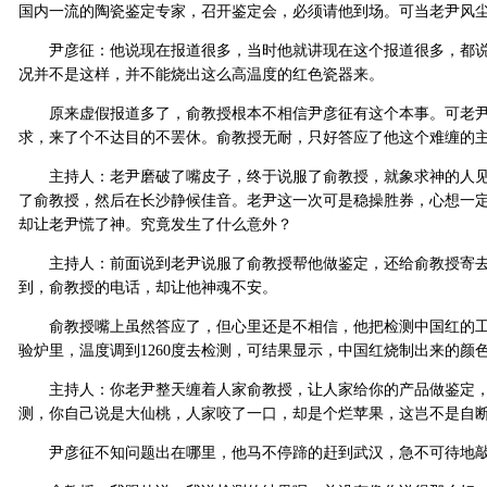
国内一流的陶瓷鉴定专家，召开鉴定会，必须请他到场。可当老尹风
尹彦征：他说现在报道很多，当时他就讲现在这个报道很多，都说
况并不是这样，并不能烧出这么高温度的红色瓷器来。
原来虚假报道多了，俞教授根本不相信尹彦征有这个本事。可老尹
求，来了个不达目的不罢休。俞教授无耐，只好答应了他这个难缠的
主持人：老尹磨破了嘴皮子，终于说服了俞教授，就象求神的人见
了俞教授，然后在长沙静候佳音。老尹这一次可是稳操胜券，心想一
却让老尹慌了神。究竟发生了什么意外？
主持人：前面说到老尹说服了俞教授帮他做鉴定，还给俞教授寄去
到，俞教授的电话，却让他神魂不安。
俞教授嘴上虽然答应了，但心里还是不相信，他把检测中国红的工
验炉里，温度调到1260度去检测，可结果显示，中国红烧制出来的
主持人：你老尹整天缠着人家俞教授，让人家给你的产品做鉴定，
测，你自己说是大仙桃，人家咬了一口，却是个烂苹果，这岂不是自
尹彦征不知问题出在哪里，他马不停蹄的赶到武汉，急不可待地敲