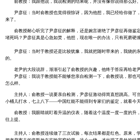
俞教授：我跟他说，我说检测的结果呢，并没有像你说得那么好
尹彦征：当时俞教授也觉得很惊讶，因为他想，我已经给你做了，
来了。
俞教授耐心听完了尹彦征的解释，还是婉言谢绝了尹彦征再做鉴定
堵死吗？尹彦征真是心急如焚，他想，现在唯一的办法，只有死磨硬
尹彦征：当时于教授还是比较犹豫，我就把随时带来的，我烧的东
的。
老尹的大段说辞，渐渐引起了俞教授的兴趣，他终于答应再给老尹
尹彦征：我说于教授能不能够您亲自检测一下，俞教授说，那也可
怎么样。
主持人：俞教授一说要亲自检测，尹彦征激动得简直想跳高。可当俞
小桶儿打水，七上八下——中国红能不能得到专家们的鉴定，就看今
俞教授：我眼睛就盯着升温的仪表，随着这个温度一度一度的升，
往上提。
主持人：俞教授连续做了三次试验，每次结果都是红色。原来，学