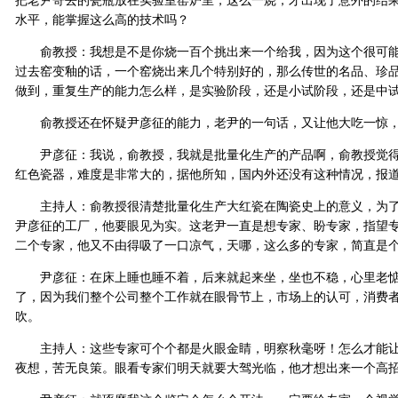
把老尹寄去的瓷瓶放在实验室窑炉里，这么一烧，才出现了意外的结
水平，能掌握这么高的技术吗？
俞教授：我想是不是你烧一百个挑出来一个给我，因为这个很可能
过去窑变釉的话，一个窑烧出来几个特别好的，那么传世的名品、珍
做到，重复生产的能力怎么样，是实验阶段，还是小试阶段，还是中
俞教授还在怀疑尹彦征的能力，老尹的一句话，又让他大吃一惊
尹彦征：我说，俞教授，我就是批量化生产的产品啊，俞教授觉得
红色瓷器，难度是非常大的，据他所知，国内外还没有这种情况，报
主持人：俞教授很清楚批量化生产大红瓷在陶瓷史上的意义，为了探
尹彦征的工厂，他要眼见为实。这老尹一直是想专家、盼专家，指望
二个专家，他又不由得吸了一口凉气，天哪，这么多的专家，简直是个
尹彦征：在床上睡也睡不着，后来就起来坐，坐也不稳，心里老惦
了，因为我们整个公司整个工作就在眼骨节上，市场上的认可，消费
吹。
主持人：这些专家可个个都是火眼金睛，明察秋毫呀！怎么才能让
夜想，苦无良策。眼看专家们明天就要大驾光临，他才想出来一个高