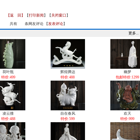
【返 回】
【
打印新闻
】【
关闭窗口
】
共有
条网友评论 【
发表评论
】
更多...
荷叶瓶
辉煌腾达
幽梦
特价:499
特价:488
包邮特价:1299
凌云骓
自在春风
欢天
特价:488
特价:599
特价:999