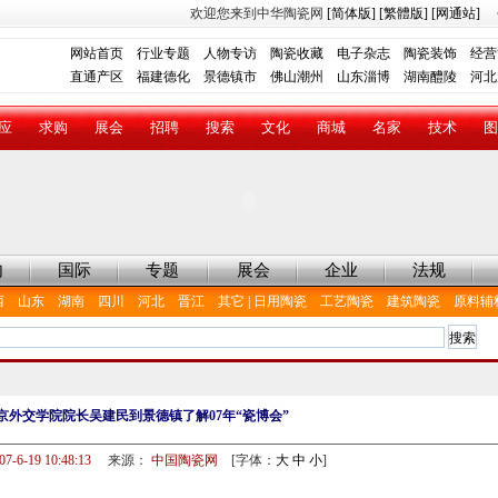
欢迎您来到中华陶瓷网
[简体版]
[繁體版]
[网通站]
网站首页
行业专题
人物专访
陶瓷收藏
电子杂志
陶瓷装饰
经营
直通产区
福建德化
景德镇市
佛山潮州
山东淄博
湖南醴陵
河北
应
求购
展会
招聘
搜索
文化
商城
名家
技术
图
内
国际
专题
展会
企业
法规
西
山东
湖南
四川
河北
晋江
其它
|
日用陶瓷
工艺陶瓷
建筑陶瓷
原料辅
京外交学院院长吴建民到景德镇了解07年“瓷博会”
07-6-19 10:48:13
来源：
中国陶瓷网
[字体：
大
中
小
]