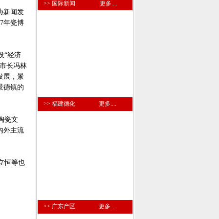
>> 国际新闻
更多....
协新闻发
7年瓷博
设“经济
市长冯林
发展，景
景德镇的
>> 福建德化
更多....
陶瓷文
内外主流
立恒等也
>> 广东产区
更多....