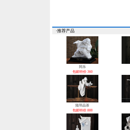
·推荐产品
同乐
包邮特价:360
陆羽品茶
包邮特价:888