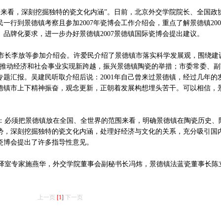
来看，深刻挖掘独特的瓷文化内涵”。日前，北京外交学院院长、全国政
一行到景德镇考察且参加2007年瓷博会工作介绍会，重点了解景德镇200
品牌化要求，进一步办好景德镇2007景德镇国际瓷博会提出建议。
长李放等参加介绍会。许爱民介绍了景德镇市落实科学发展观，围绕建
，推动经济和社会事业实现新跨越，振兴景德镇陶瓷的举措；市委常委、副
题汇报。吴建民听取介绍后说：2001年自己曾来过景德镇，经过几年的
德镇市上下精神振奋，观念更新，正朝着发展构想埋头苦干。可以相信，
必须把景德镇放在全国、全世界的范围来看，明确景德镇在陶瓷历史、
势，深刻挖掘独特的瓷文化内涵，处理好经济与文化的关系，充分吸引国
瓷博会提出了许多指导性意见。
室专家施燕华，外交学院董事会副秘书长冯炜，景德镇法蓝瓷董事长陈
上一页
[1]
下一页