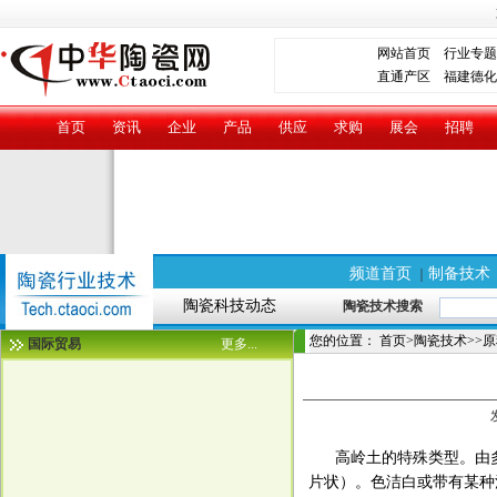
网站首页
行业专题
直通产区
福建德化
首页
资讯
企业
产品
供应
求购
展会
招聘
频道首页
制备技术
｜
陶瓷科技动态
陶瓷技术搜索
您的位置：
首页
>
陶瓷技术
>>
原
国际贸易
更多...
高岭土的特殊类型。由多
片状）。色洁白或带有某种