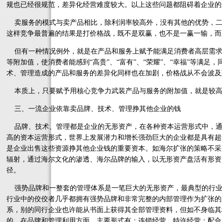
规也已经很规范，差异化经营难度较大。以上这些问题都阻碍着企业的
卖服务的模式与卖产品相比，除利润率较高外，没有其他的优势，二
这样竞争最普遍的结果是打价格战，既不是双赢，也不是一赢一输，而
但有一种情况例外，就是在产品和服务上赋予能满足消费者高层需求
等附加值，使消费者能感到“高贵”、“富有”、“荣耀”、“幸福”等满
术、管理造成的产品和服务的差异化同样也在加剧，价格战从不会波及
本质上，只要赋予用核心竞争力武装产品与服务的附加值，就是较高
三、一流企业依靠卖品牌、技术、管理挣其他企业的钱
品牌、技术、管理都是企业的无形资产，在各种资本运营形式中，通
高的资本运营形式，世界上发展潜力和增长强劲巨大的企业都是具有超
是企业出售这些资源挣其他企业钱的重要资本。如海尔扩张的策略不采
辐射，通过海尔文化的渗透、海尔品牌的输入，以无形资产盘活有形资
径。
强势品牌和一整套的管理体系是一笔巨大的无形资产，最典型的行业
行业中的佼佼者几乎都拥有强势品牌和非常完整的内部管理作为扩张的
系，别的同行企业也许能从书面上获得其全部管理资料，但如不身临其
的。在品牌和管理利用方面，主要形式有：连锁经营、特许经营；配合