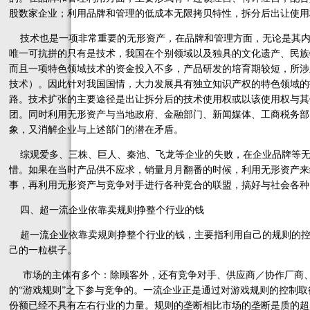
股数家企业；利用品牌和管理的低成本无限拷贝特性，拆分后出让使用
技术也是一项非常重要的无形资产，在品牌和管理方面，无论是其内
唯一可抗拼的只有是技术，我国在个别领域以及独具的文化遗产、民族
而且一项特色领域技术的资金投入不多，产品研发的培育期较短，所涉
技术）。因此针对我国国情，大力发展具有独立知识产权的特色领域的
路。技术扩张的主要途径是出让拆分后的技术使用权或以该使用权与其
团。同时利用无形资产与当地政府、金融部门、新闻媒体、工商税务部
象，又消解企业与上述部门的潜在矛盾。
综观爱多、三株、巨人、秦池、飞龙等企业的失败，在企业品牌等无
惜。如果在当时产品供不应求，销量月月翻番的时候，利用无形资产来
事，再利用无形资产与竞争对手进行各种竞合的联盟，搞好与社会各种
四、超一流企业依靠卖规则挣整个行业的钱
超一流企业依靠卖规则挣整个行业的钱，主要指利用自己的规则的控
己的一粒棋子。
市场的主体有多个：除顾客外，还有竞争对手、供应商／协作厂商、
的“游戏规则”之下参与竞争的。一流企业正是通过对游戏规则的控制
份额已经不具有左右行业的力量。规则的垄断相比市场的垄断是质的超