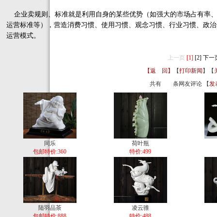
企业卖规则、标准就是利用自身的某些优势（如强大的市场占有率、
运营标准等），营造消费习惯、使用习惯、观念习惯、行业习惯、政治
运营模式。
上一页
[1]
[2]
下一
【返 回】
【
打印新闻
】【
共有
条网友评论 【
发
同乐
荷叶瓶
包邮特价:360
特价:499
陆羽品茶
凌云骓
包邮特价:888
特价:488