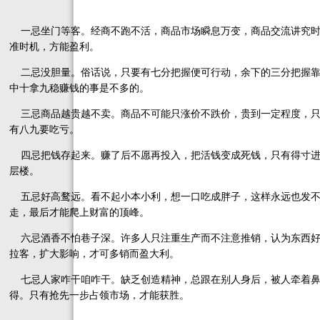
一忌坐门等客。经商不跑不活，商品市场瞬息万变，商品交流讲究时
准时机，方能盈利。
二忌没胆量。俗话说，只要有七分把握便可行动，余下的三分把握靠
中十拿九稳赚钱的事是不多的。
三忌商品越贵越不卖。商品不可能只涨价不跌价，贵到一定程度，只
有八九要吃亏。
四忌把钱存起来。赚了后不愿再投入，把活钱变成死钱，只有得寸进
层楼。
五忌好高鹜远。看不起小本小利，想一口吃成胖子，这样永远也发不
走，最后才能爬上财富的顶峰。
六忌酒香不怕巷子深。许多人只注重生产而不注意推销，认为东西好
拉客，扩大影响，才可多销而盈大利。
七忌人家咋干咱咋干。缺乏创造精神，总跟在别人身后，被人牵着鼻
得。只有抢先一步占领市场，才能获胜。