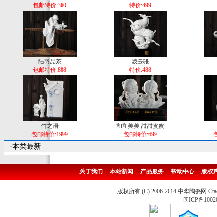
包邮特价:360
特价:499
陆羽品茶
凌云骓
包邮特价:888
特价:488
竹之语
和和美美 甜甜蜜蜜
包邮特价:1999
包邮特价:699
包
·本类最新
关于我们
本站新闻
产品服务
帮助中心
版权
版权所有 (C) 2006-2014 中华陶瓷网 Ctao
闽ICP备1002