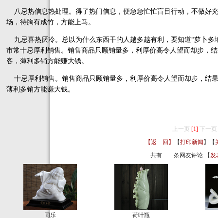
八忌热信息热处理。得了热门信息，便急急忙忙盲目行动，不做好充
场，待胸有成竹，方能上马。
九忌喜热厌冷。总以为什么东西干的人越多越有利，要知道“萝卜多地
市常十忌厚利销售。销售商品只顾销量多，利厚价高令人望而却步，结
客，薄利多销方能赚大钱。
十忌厚利销售。销售商品只顾销量多，利厚价高令人望而却步，结果
薄利多销方能赚大钱。
上一页
[1]
下一页
【返 回】
【
打印新闻
】【
共有
条网友评论 【
发
同乐
荷叶瓶