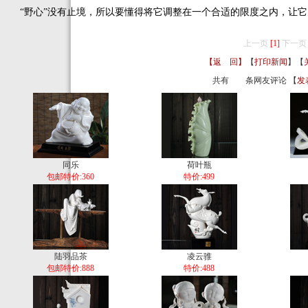
“野心”没有止境，所以要懂得将它调整在一个合适的限度之内，让它
上一页
[1]
下一页
【返 回】
【
打印新闻
】【
共有
条网友评论 【
发
同乐
荷叶瓶
包邮特价:360
特价:499
陆羽品茶
凌云骓
包邮特价:888
特价:488