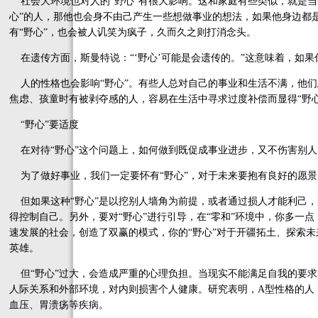
社会大环境也对人的“野心”有很大影响。这和家庭有些类似，就是当
心”的人，那他也会身不由己产生一些想做事业的想法，如果他身边都是
有“野心”，也会被人讥笑为疯子，久而久之则打消念头。
在遗传方面，斯曼特说：“‘野心’可能是会遗传的。”这意味着，如果
人的性格也会影响“野心”。有些人总对自己的事业和生活不满，他们
焦虑、孩童时有被剥夺感的人，容易在生活中寻求过度补偿而显得“野心
“野心”要适度
在对待“野心”这个问题上，如何做到既促成事业进步，又不伤害别人
为了做好事业，我们一定要怀有“野心”，对于未来要抱有良好的愿景
但如果这种“野心”是以挖别人墙角为前提，或者通过损人才能利己，
得控制自己。另外，要对“野心”进行引导，在“零和”环境中，你多一点
速发展的社会，创造了双赢的模式，你的“野心”对于开疆拓土、探索未
英雄。
但“野心”过大，会造成严重的心理负担。当现实不能满足自我的要求
人际关系和外部环境，对内则损害个人健康。研究表明，A型性格的人
血压、胃溃疡等疾病。