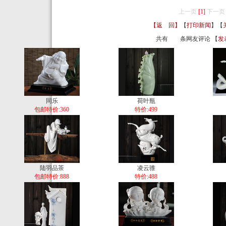
上一页
[1]
下一页
【返 回】
【
打印新闻
】【
共有
条网友评论 【
发
同乐
荷叶瓶
包邮特价:360
特价:499
陆羽品茶
凌云骓
包邮特价:888
特价:488