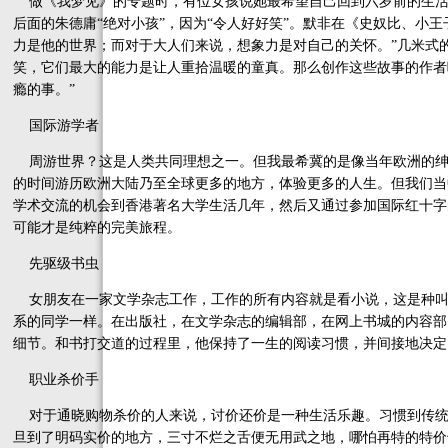
做《我梦见》的专题时，有位女孩说她最希望自己回到六岁前的生活
后面的朱德庸“绝对小孩”，因为“令人好好笑”。默非在《史奴比、小
力是他的世界；而对于大人们来说，想象力是对自己的关怀。”几米式的
笑，它们最大的能力是让人重拾温暖的童真。那么创作这些故事的作者
瘾的事。”
国际游学者
周游世界？这是人类共同理想之一。但我最希冀的是像当年欧洲的绅
的时间游历欧洲大陆乃至全球更多的地方，体验更多的人生。但我们当
学术交流的机会到香港著名大学生活几年，然后又通过参加国际红十字
可能才是纯粹的完美旅程。
先驱级书虫
女朋友在一家文学杂志工作，工作的所有内容就是看小说，这是种叫
系的同学一样。在出版社，在文学杂志的编辑部，在网上书城的内容部
细节。和书打交道的过程里，他保持了一生的阅读习惯，并间接地决定
职业杀价手
对于通晓购物杀价的人来说，讨价还价是一种生活乐趣。习惯到传统
旦到了明码实价的地方，三寸不烂之舌便无用武之地，哪怕再特的特价