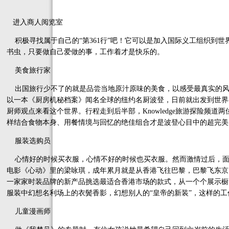
进入商人阅览室
积极寻找属于自己的“第361行”吧！它可以是加入国际义工组织到世
书虫，只要做自己爱做的事，工作着才是快乐的。
美食旅行家
出国旅行少不了的就是品尝当地原汁原味的美食，以感受最真实的风
以一本《厨房机秘档案》闻名全球的纽约名厨波登，日前就出发到世界
厨师观点来看这个世界。行程走到后半部，Knowledge旅游探险频
样结合食物本身、用餐情境与回忆的绝佳组合才是波登心目中的超完美
服装选购员
心情好的时候买衣服，心情不好的时候也买衣服。然而激情过后，面
电影《心动》里的梁咏琪，成年累月就是从香港飞往巴黎，巴黎飞东京
一家家时装品牌的新产品挑选最适合香港市场的款式，从一个个展示橱窗
服装中幻想名利场上的衣鬓香影，幻想别人的“皇帝的新装”，这样的
儿童漫画师