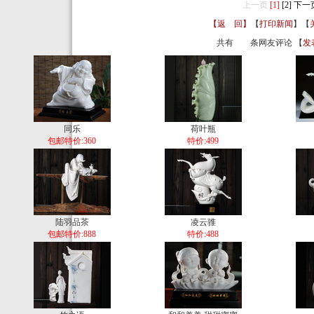
上一页
[1]
[2]
下一
【返 回】
【
打印新闻
】【
共有
条网友评论 【
发
同乐
荷叶瓶
包邮特价:360
特价:499
陆羽品茶
凌云骓
包邮特价:888
特价:488