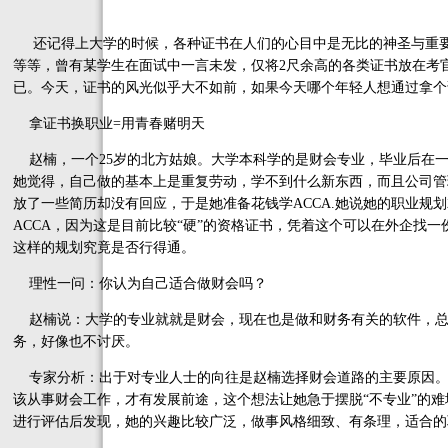
还记得上大学的时候，各种证书在人们的心目中是无比的神圣与重要
等等，曾有某学生在面试中一言未发，仅将2尺余高的各类证书放在考
已。今天，证书的风光似乎大不如前，如果今天哪个年轻人想通过拿个
拿证书换职业=用青春赌明天
赵楠，一个25岁的北方姑娘。大学本科学的是财会专业，毕业后在一
她觉得，自己做的基本上是重复劳动，学不到什么新东西，而且公司管
放了一些简历却没有回应，于是她准备花钱学ACCA.她说她的职业规
ACCA，因为这是目前比较“硬”的资格证书，凭着这个可以在外企找
这样的规划究竟是否行得通。
理性一问：你认为自己适合做财会吗？
赵楠说：大学的专业就就是财会，现在也是做和财务有关的软件，总
务，好像也不讨厌。
专家分析：出于对专业人士的向往是赵楠选择财会道路的主要原因。她
该从事财会工作，才有发展前途，这个想法让她急于摆脱“不专业”的
进行评估后发现，她的兴趣比较广泛，做事风格细致、有条理，适合的