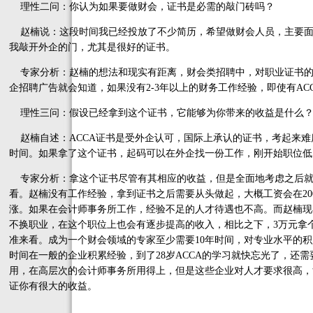
理性二问：你认为如果要做财会，证书是必需的敲门砖吗？
赵楠说：这段时间我已经投放了不少简历，希望做财会人员，主要面
我敲开外企的门，尤其是很好的证书。
专家分析：赵楠的想法和现实有距离，财会类招聘中，对职业证书的
企招聘广告就会知道，如果没有2-3年以上的财务工作经验，即使有AC
理性三问：假设已经拿到这个证书，它能够为你带来的收益是什么
赵楠自述：ACCA证书是受外企认可，国际上承认的证书，考起来难
时间。如果拿了这个证书，起码可以在外企找一份工作，刚开始职位低
专家分析：拿这个证书尽管有其相应的收益，但是全面地考虑之后就
看。赵楠没有工作经验，拿到证书之后需要从头做起，大概工资会在2000
涨。如果在会计师事务所工作，经验不足的人才待遇也不高。而赵楠现在
不换职业，在这个职位上也会有逐步提高的收入，相比之下，3万元拿
准来看。成为一个财会领域的专家至少需要10年时间，对专业水平的积
时间在一般的企业积累经验，到了28岁ACCA的学习就快忘光了，还
用，在高层次的会计师事务所用得上，但是这些企业对人才要求很高，
证你有很大的收益。