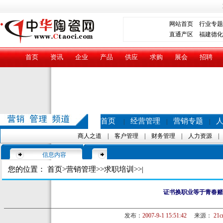
网站首页
行业专题
直通产区
福建德化
首页
资讯
企业
产品
供应
求购
展会
招聘
首页
经营管理
营销专题
|
|
|
商人之道
|
客户管理
|
财务管理
|
人力资源
信息内容
您的位置：
首页
>
营销管理
>>
求职培训
>>|
证书换职业等于青春赌
发布：
2007-9-1 15:51:42
来源：
21c