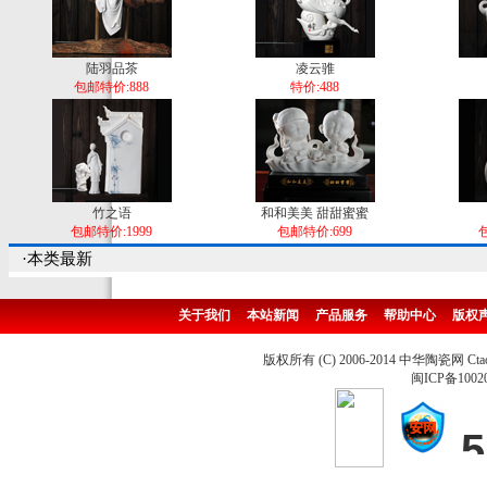
陆羽品茶
凌云骓
包邮特价:888
特价:488
竹之语
和和美美 甜甜蜜蜜
包邮特价:1999
包邮特价:699
包
·本类最新
关于我们
本站新闻
产品服务
帮助中心
版权
版权所有 (C) 2006-2014 中华陶瓷网 Ctao
闽ICP备1002