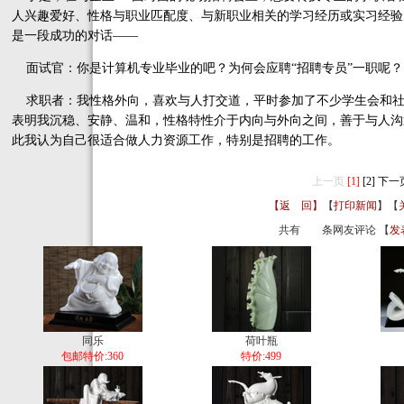
人兴趣爱好、性格与职业匹配度、与新职业相关的学习经历或实习经验
是一段成功的对话——
面试官：你是计算机专业毕业的吧？为何会应聘“招聘专员”一职呢？
求职者：我性格外向，喜欢与人打交道，平时参加了不少学生会和社
表明我沉稳、安静、温和，性格特性介于内向与外向之间，善于与人沟
此我认为自己很适合做人力资源工作，特别是招聘的工作。
上一页
[1]
[2]
下一
【返 回】
【
打印新闻
】【
共有
条网友评论 【
发
同乐
荷叶瓶
包邮特价:360
特价:499