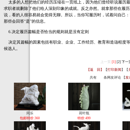
太多的人想把他们的经历压缩在一页纸上，因为他们曾经听说履历最
求职者就删除了他们给人深刻印象的成就。反之亦然。就拿那些在履历
说，看的人很容易就会觉得无聊。所以，当你写履历时，试着问自己：
那些会回答“是”的信息。
6.决定履历篇幅是否恰当的规则就是没有定则
决定其篇幅的因素包括有职业、企业、工作经历、教育和造诣程度等
候选人。
上一页
[1]
[2]
下一
【返 回】
【
打印新闻
】【
共有
条网友评论 【
发
同乐
荷叶瓶
包邮特价:360
特价:499