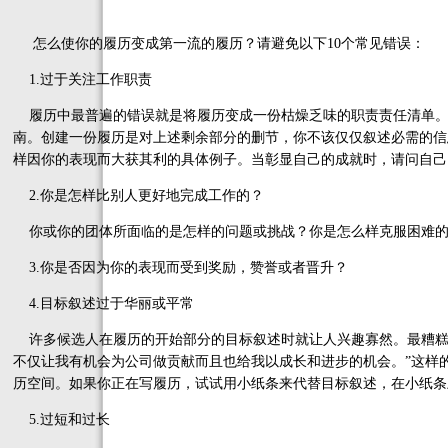
怎么使你的履历变成第一流的履历？请避免以下10个常见错误：
1.过于关注工作职责
履历中最普遍的错误就是将履历变成一份枯燥乏味的职责责任清单。
南。创建一份履历是对上述剩余部分的删节，你不该仅仅叙述必需的信
样因你的表现而大获其利的具体例子。当彰显自己的成就时，请问自己
2.你是怎样比别人更好地完成工作的？
你或你的团体所面临的是怎样的问题或挑战？你是怎么样克服困难的
3.你是否因为你的表现而受到奖励，赞誉或者晋升？
4.目标叙述过于华丽或平常
许多候选人在履历的开始部分的目标叙述时就让人兴趣寡然。最糟糕
不仅让我有机会为公司做贡献而且也给我以成长和进步的机会。”这样
历空间。如果你正在写履历，试试用小纸条来代替目标叙述，在小纸条
5.过短和过长