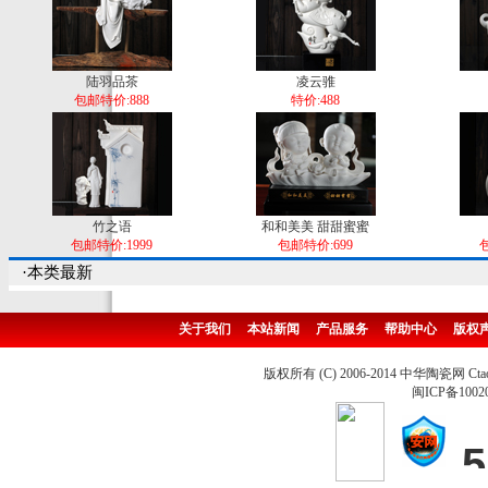
陆羽品茶
凌云骓
包邮特价:888
特价:488
竹之语
和和美美 甜甜蜜蜜
包邮特价:1999
包邮特价:699
包
·本类最新
关于我们
本站新闻
产品服务
帮助中心
版权
版权所有 (C) 2006-2014 中华陶瓷网 Ctao
闽ICP备1002