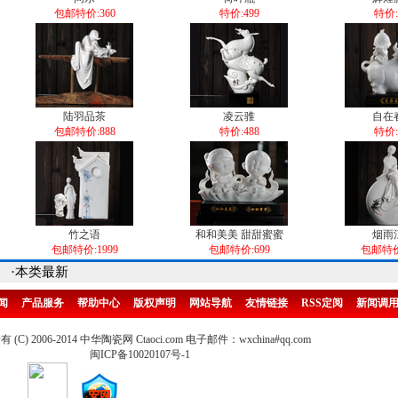
包邮特价:360
特价:499
特价:
陆羽品茶
凌云骓
自在
包邮特价:888
特价:488
特价:
竹之语
和和美美 甜甜蜜蜜
烟雨
包邮特价:1999
包邮特价:699
包邮特价:
·本类最新
闻
产品服务
帮助中心
版权声明
网站导航
友情链接
RSS定阅
新闻调
(C) 2006-2014 中华陶瓷网 Ctaoci.com 电子邮件：wxchina#qq.com
闽ICP备10020107号-1