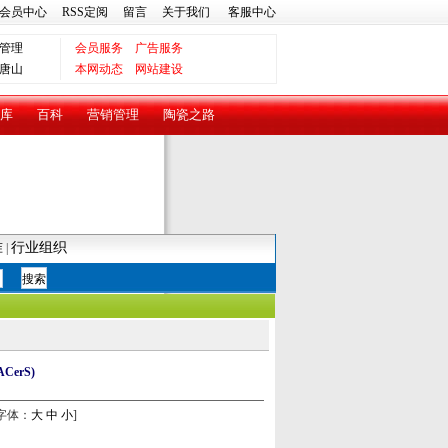
会员中心
RSS定阅
留言
关于我们
客服中心
管理
会员服务
广告服务
唐山
本网动态
网站建设
库
百科
营销管理
陶瓷之路
准
行业组织
|
ACerS)
字体：
大
中
小
]