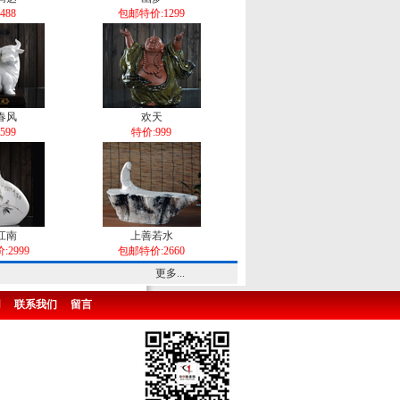
488
包邮特价:1299
春风
欢天
599
特价:999
江南
上善若水
2999
包邮特价:2660
更多...
用
联系我们
留言