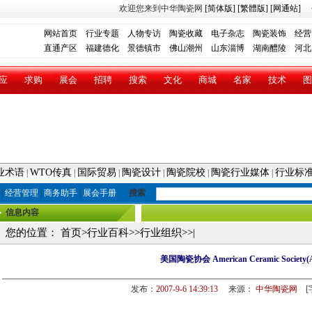
欢迎您来到中华陶瓷网
[简体版]
[繁體版]
[网通站]
网站首页
行业专题
人物专访
陶瓷收藏
电子杂志
陶瓷装饰
经营
直通产区
福建德化
景德镇市
佛山潮州
山东淄博
湖南醴陵
河北
应
求购
展会
招聘
搜索
文化
商城
名家
技术
图
业术语
WTO传真
国际贸易
陶瓷设计
陶瓷院校
陶瓷行业媒体
行业标
|
|
|
|
|
|
|
经营管理
|
商务助手
|
展会手册
搜索
信息内容
您的位置：
首页
>
行业百科
>>
行业组织
>>|
美国陶瓷协会 American Ceramic Society(
发布：
2007-9-6 14:39:13
来源：
中华陶瓷网
[