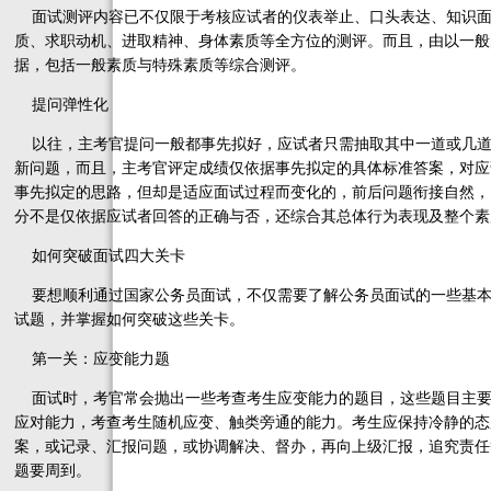
面试测评内容已不仅限于考核应试者的仪表举止、口头表达、知识面
质、求职动机、进取精神、身体素质等全方位的测评。而且，由以一般
据，包括一般素质与特殊素质等综合测评。
提问弹性化
以往，主考官提问一般都事先拟好，应试者只需抽取其中一道或几道
新问题，而且，主考官评定成绩仅依据事先拟定的具体标准答案，对应
事先拟定的思路，但却是适应面试过程而变化的，前后问题衔接自然，
分不是仅依据应试者回答的正确与否，还综合其总体行为表现及整个素
如何突破面试四大关卡
要想顺利通过国家公务员面试，不仅需要了解公务员面试的一些基本
试题，并掌握如何突破这些关卡。
第一关：应变能力题
面试时，考官常会抛出一些考查考生应变能力的题目，这些题目主要
应对能力，考查考生随机应变、触类旁通的能力。考生应保持冷静的态
案，或记录、汇报问题，或协调解决、督办，再向上级汇报，追究责任
题要周到。