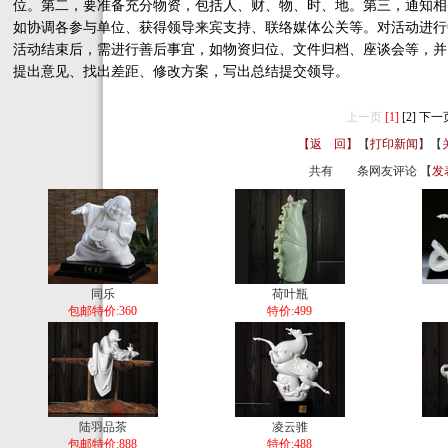
位。第二，要准备充分物资，包括人、财、物、时、地。第三，通知相
如协调各参与单位、获得领导来宾支持、联络媒体公关等。对活动进行
活动结束后，需进行善后事宜，如物资归位、文件归档、座谈会等，并
提出意见、找出差距、修改方案，写出总结提交领导。
上一页
[1]
[2]
下一
【返 回】
【
打印新闻
】【
共有
条网友评论 【
发
同乐
荷叶瓶
包邮特价:360
特价:499
陆羽品茶
凌云骓
包邮特价:888
特价:488