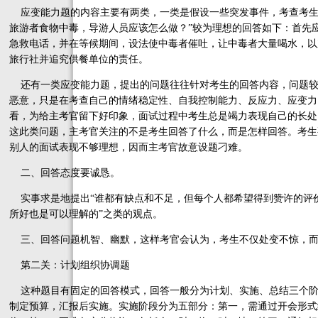
应变能力题的内容主要有两类，一类是假设一些突发事件，考查考生
旅游者食物中毒，导游人员应该怎么做？”较为理想的回答如下：首先
急救电话，并在等候期间，设法使中毒者催吐，让中毒者大量喝水，以
旅行社并追究供餐单位的责任。
还有一类应变能力题，提出的问题往往针对考生的回答内容，问题较
恶意，只是在考查自己的情绪稳定性、自我控制能力、反应力、应变力
看，为给主考官留下好印象，面试过程中考生总是竭力表现自己的长处
这此类问题，主考官关注的不是考生回答了什么，而是怎样回答。考生
别人的面试表现不够理想，因而主考官故意设题刁难。
二、回答态度要诚恳。
实事求是地提出“谁都有缺点和不足，但每个人都希望得到赞许的评
所好也是可以理解的”之类的观点。
三、回答问题机智、幽默，这样考官会认为，考生不仅处变不惊，而
第二关：计划组织协调题
这种题目有固定的回答模式，回答一般分为计划、实施、总结三个阶
制定预算，汇报后实施。实施阶段分为五部分：第一，需通过开会形式