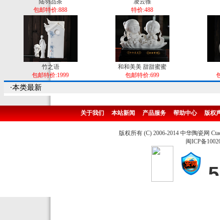
陆羽品茶
凌云骓
包邮特价:888
特价:488
竹之语
和和美美 甜甜蜜蜜
包邮特价:1999
包邮特价:699
包
·本类最新
关于我们
本站新闻
产品服务
帮助中心
版权
版权所有 (C) 2006-2014 中华陶瓷网 Ctao
闽ICP备1002