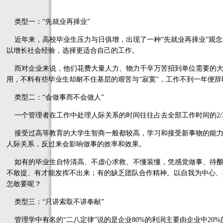
类型一：“先就业再择业”
近年来，高校毕业生压力与日俱增，出现了一种“先就业再择业”观念
以增长社会经验，选择更适合自己的工作。
而对企业来说，他们花费大量人力、物力千辛万苦招到单位需要的大
用，不料有些毕业生却耐不住基层的艰苦与“寂寞”，工作不到一年便
类型二：“会做事而不会做人”
一个管理者在工作中处理人际关系的时间往往占去全部工作时间的2/
接受过高等教育的大学生智商一般都较高，学习和接受新事物的能力
人际关系，反过来会影响做事的效率和效果。
如有的毕业生自恃清高、不虚心求救、不懂装懂，凭感觉做事、待酿
不敢提、有才能发挥不出来；有的缺乏团队合作精神。以自我为中心、
怎敢要呢？
类型三：“只讲索取不讲奉献”
管理学中有名的“二八定律”说的是企业80%的利润主要由企业中20%