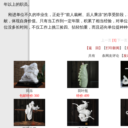
年以上的职员。
刚进单位不久的毕业生，正处于“前人栽树、后人乘凉”的享受阶段，
献，体现自身价值。只有当工作到一定年限，积累了相当经验，对单位
位没多长时间，不仅工作上挑三捡四、拈轻怕重，而且还向单位提种种
上一页
[1]
下一页
【返 回】
【
打印新闻
】【
共有
条网友评论 【
发
同乐
荷叶瓶
包邮特价:360
特价:499