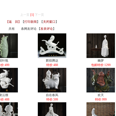
上一页
[1]
下一页
【返 回】
【
打印新闻
】【
关闭窗口
】
共有
条网友评论 【
发表评论
】
荷叶瓶
辉煌腾达
幽梦
价:499
特价:488
包邮特价:1299
凌云骓
自在春风
欢天
价:488
特价:599
特价:999