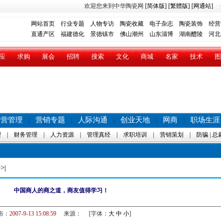
欢迎您来到中华陶瓷网
[简体版]
[繁體版]
[网通站]
网站首页
行业专题
人物专访
陶瓷收藏
电子杂志
陶瓷装饰
经营
直通产区
福建德化
景德镇市
佛山潮州
山东淄博
湖南醴陵
河北
应
求购
展会
招聘
搜索
文化
商城
名家
技术
图
经营管理
营销专题
人际沟通
创业天地
网商
职场生涯
|
|
|
|
|
理
|
财务管理
|
人力资源
|
管理真经
|
求职培训
|
营销策划
|
防骗
|
总
>|
中国商人的商之道，商友值得学习！
布：
2007-9-13 15:08:59
来源：
[字体：
大
中
小
]