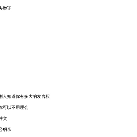
去举证
别人知道你有多大的发言权
你可以不用理会
冲突
必躬亲