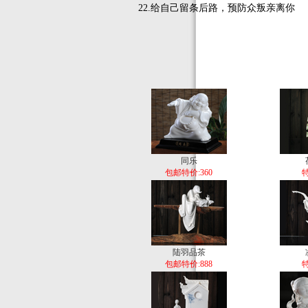
22.给自己留条后路，预防众叛亲离你
同乐
包邮特价:360
特
陆羽品茶
包邮特价:888
特