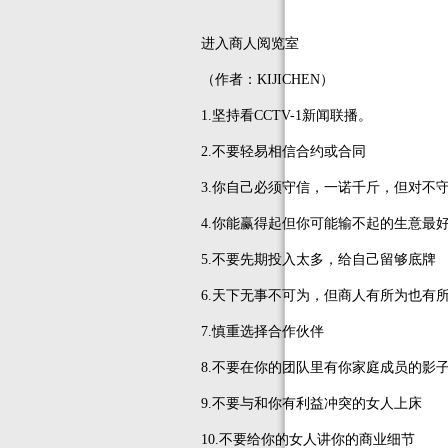
进入商人阅览室
（作者：KIJICHEN）
1.坚持看CCTV-1新闻联播。
2.不要轻易相信合约或合同
3.你自己必须守信，一诺千斤，但对不
4.你能赢得起但你可能输不起的生意最
5.不要先期投入太多，给自己留够底牌
6.天下无事不可为，但商人有所为也有
7.慎重选择合作伙伴
8.不要在你的团队里有你家庭成员的影
9.不要与和你有利益冲突的女人上床
10.不要给你的女人讲你的商业细节