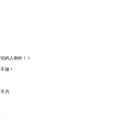
守信的人例外！！
好不做！
所不为
子