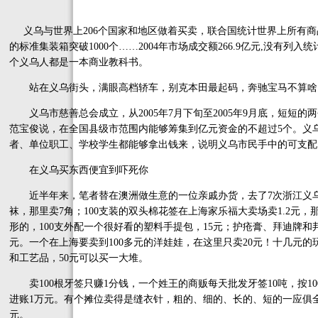
义乌与世界上206个国家和地区做着买卖，联合国统计世界上所有商品
的标准集装箱突破1000个……2004年市场成交额266.9亿元,没有列
个义乌人都是一本商业教科书。
站在义乌街头，满眼高档轿车，别克本田最起码，奔驰宝马不算啥
义乌市慈善总会成立，从2005年7月下旬至2005年9月底，短短的两
范宝俊说，在全国县级市范围内能够筹集到亿元资金的不超过5个。义
者、单位职工、学校学生都能够拿出钱来，说明义乌市民手中的可支配
在义乌买东西便宜到吓死你
近半年来，笔者替在澳洲做生意的一位亲戚办货，去了7次浙江义乌的
袜，那里卖7角；100支装的双头棉花签在上海家乐福大卖场卖1.2元，
形的，100支外配一个很好看的塑料手提包，15元；护疮膏、拜迪牌和邦
元。一个在上海要卖到100多元的洋娃娃，在这里只卖20元！十几元
和工艺品，50元可以买一大堆。
卖100根牙签只赚1分钱，一个姓王的商贩每天批发牙签10吨，按10
进账1万元。有个摊位卖得是缝衣针，粗的、细的、长的、短的一应俱全
元。