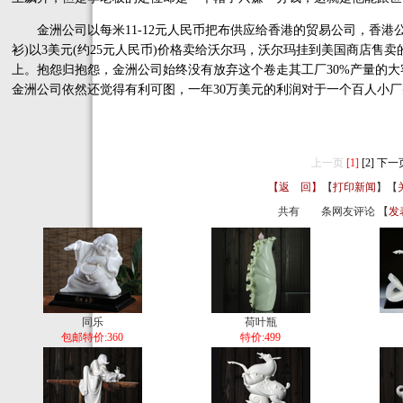
金洲公司以每米11-12元人民币把布供应给香港的贸易公司，香港
衫)以3美元(约25元人民币)价格卖给沃尔玛，沃尔玛挂到美国商店售卖的
上。抱怨归抱怨，金洲公司始终没有放弃这个卷走其工厂30%产量的大
金洲公司依然还觉得有利可图，一年30万美元的利润对于一个百人小
上一页
[1]
[2]
下一
【返 回】
【
打印新闻
】【
共有
条网友评论 【
发
同乐
荷叶瓶
包邮特价:360
特价:499