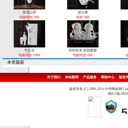
陆羽品茶
凌云骓
包邮特价:888
特价:488
竹之语
和和美美 甜甜蜜蜜
包邮特价:1999
包邮特价:699
包
·本类最新
关于我们
本站新闻
产品服务
帮助中心
版权
版权所有 (C) 2006-2014 中华陶瓷网 Ctao
闽ICP备1002