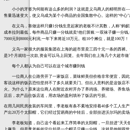
小小的牙签为何能有这么多的利润？这就是义乌商人的精明所在—
售量迅速变大，使义乌成为某个小商品的全国集散中心。这样的“中心
在义乌，靠做这样只赚1分钱生意起家的老板不计其数，人称“蚂蚁商
成本拉到最低，每件商品只赚一分钱就卖!他们算账:一双袜子赚一分钱,
7000元到8000元利润,一年下来将近10万元。租10个摊位，就是100万！
义乌一家很大的服装集团在上海的超市里卖三四十元一条的西裤。集团
是3个月就结一次款,资金可以马上回笼。去年我们在上海几个大超市做了
每个人都认为自己可以在这个城市赚到钱
一位商人在公路旁开了一家饭店，菜味鲜美但价格非常便宜，因此每
客说这样的饭店恐怕坚持不了多久就要关门。但出人意料的是这饭店不
火。为什么？原来这位商人在附近农村开办了养鸡场、养猪场、养鱼场
店后，农产品往饭店送，用农场的盈利填补了饭店的亏损。
在用几间民房改装的车间里，李老板有条不紊地安排着40多个工人生
产出20万个太阳帽，它们经过贸易商的中转后，全部挂进沃尔玛的卖场
李老板知道，自己这个看起来工序简单的太阳帽，一旦挂进“天天低价
上飙升，但是李老板的定位却是一个帽子只赚一分钱，这就是他能跟世界