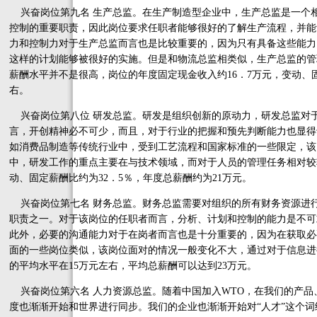
兴奋岗位第九名 生产总监。在生产制造型企业中，生产总监是一个
控制的重要职责，因此岗位要求任职者能够很好的了解生产流程，并能
力和控制力对于生产总监而言也是比较重要的，因为只有具备这些能力
这样的计划能够被很好的实施。但是和物流总监相类似，生产总监的管
薪酬水平并不是很高，岗位的年度固定现金收入约16．7万元，变动、固
右。
兴奋岗位第八位 研发总监。研发是组织创新的原动力，研发总监对
言，开创精神必不可少，而且，对于行业的把握和预先判断能力也显得
如消费品制造等传统行业中，受到工艺流程和国家标准的一些限定，该
中，研发工作的重点主要在与技术领域，而对于人员的管理任务相对较
动、固定薪酬比约为32．5％，年度总薪酬约为21万元。
兴奋岗位第七名 财务总监。财务总监需要对组织的所有财务资源进
职责之一。对于该岗位的任职者而言，分析、计划和控制的能力是不可
此外，必要的沟通能力对于在岗者而言也是十分重要的，因为在获取必
面的一些岗位类似，该岗位面对的情况一般变化不大，通过对于信息进
的平均水平在15万元左右，平均总薪酬可以达到23万元。
兴奋岗位第六名 人力资源总监。随着中国加入WTO，在我们的产品
度也渐渐开始和世界进行同步。我们的企业也渐渐开始对“人才”这个