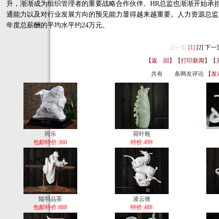
升，渐渐成为组织管理者的重要战略合作伙伴。HR总监也渐渐开始承
通能力以及对行业发展方向的预见能力显得越来越重要。人力资源总监
年度总薪酬的平均水平约24万元。
上一页
[1]
[2]
下一
【返 回】
【
打印新闻
】【
共有
条网友评论 【
发
同乐
荷叶瓶
包邮特价:360
特价:499
陆羽品茶
凌云骓
包邮特价:888
特价:488