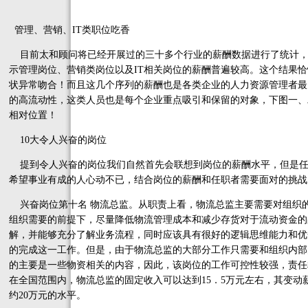
管理、营销、IT类职位吃香
目前太和顾问将已经开展过的三十多个行业的薪酬数据进行了统计，
示管理岗位、营销类岗位以及IT相关岗位的薪酬普遍较高。这个结果
状异常吻合！而且这几个序列的薪酬也是各类企业的人力资源管理者最
的高流动性，这类人员也是每个企业重点吸引和保留的对象，下图一、
相对位置！
10大令人兴奋的岗位
提到令人兴奋的岗位我们自然首先会联想到岗位的薪酬水平，但是任
希望事业有成的人心动不已，结合岗位的薪酬和任职者需要面对的挑战
兴奋岗位第十名 物流总监。从职责上看，物流总监主要需要对组织
组织需要的前提下，尽量降低物流管理成本和减少存货对于流动资金的
解，并能够充分了解业务流程，同时应该具有很好的逻辑思维能力和优
的完成这一工作。但是，由于物流总监的大部分工作只需要和组织内部
的主要是一些物资相关的内容，因此，该岗位的工作可控性较强，责任
在全国范围内，物流总监的固定收入可以达到15．5万元左右，其变动
约20万元的水平。