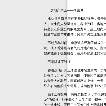
房地产大王——李嘉诚
成功常常愿意亲近那些精明强干，善于捕
人，大小商人纷至沓来，各业兴旺，房地
转变长江实业公司的经营方向，趁土地尚
数量与密度与年俱增，房地产买卖业生意
不过几年时间，李嘉诚几经翻手就成了一个亿万
尺。成了香港最有名气的房地产巨头。所
如果能善于抓住机会，运用外部最佳的环
不是猛龙不过江
香港房地产大王李嘉诚年轻立奇志，力争
到香港，14岁，其父病逝，便挑起了家庭
以来最大的耻辱，李嘉诚怒火中烧，一天，
终左右着他的人生道路，成为他事业成功
由于工作勤奋，深得老板赏识，年仅20
龙”的精神，他要独立在人生之海中博击
的一笔小钱，开设了一间专门生产玩具以及