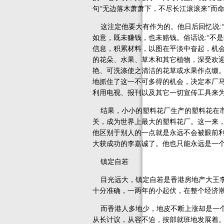
句“无边落木萧萧下，不尽长江滚滚来”而
这注定他要大有作为的。他日后回忆说:“
如意，既未赚钱，也未赔钱。俗话说:“不
信息，积累材料，以图在平淡中奋起，机
的花朵、水果、草木和其它植物，深受欢
艳、可洗涤使之清洁的花草或水果作点缀。
地抓住了这一不可多得的机会，决定本厂
利用电视、报刊以及其它一切宣传工具来
结果，小小的塑料花厂生产的塑料花在市
关，成为世界上最大的塑料花厂。这一来
他区别于别人的一点就是永远不会被眼前
大获成功的李嘉诚了。他也只能永远是一个
镇定自若
目光远大，镇定自若是香港房地产大王李
十分准确，一两年的小起伏，在整个经济
而香港人多地少，地皮不断上涨却是一个
从长计议，从容不迫，按部就班地发展着