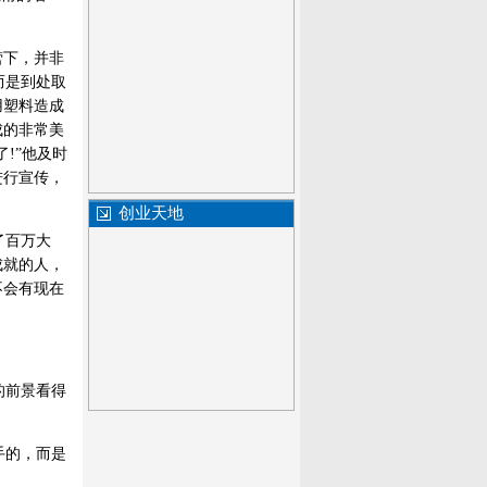
营下，并非
而是到处取
用塑料造成
成的非常美
!”他及时
进行宣传，
创业天地
了百万大
成就的人，
不会有现在
的前景看得
手的，而是