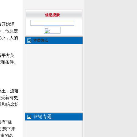
信息搜索
者开始涌
会，他决定
狭小，人的
本类热点
万平方英
境和条件。
热土，流落
遭受着有史
望和信念始
营销专题
有“猛
积聚下来
杜甫的名