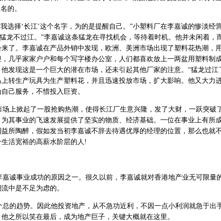
命名的。
我选择‘长江’这个名字，为的是提醒自己。”小塑料厂在李嘉诚的惨淡经
是猛龙不过江。”李嘉诚这条猛龙在寻找机会，等待着时机。他并未闲着，
会来了。李嘉诚在产品外销中发现，欧洲、美洲市场出现了塑料花热潮，
迎，几乎家家户户和每个写字楼办公室，人们都喜欢放上一两盆用塑料制
他发现这是一个巨大的潜在市场，还未引起其他厂家的注意。“猛龙过江了
马上转生产玩具为生产塑料花，并且迅速投放市场，扩大影响。他又大力
为自己服务，不惜投入巨资。
场上掀起了一股抢购热潮，使得长江厂生意兴隆，发了大财，一跃突破
，为其事业的飞速发展提供了坚实的物质、经济基础。一位在事业上有所
利益所陶醉，假如发当初李嘉诚不辞去待遇优厚的经理的位置，那么也就
生活宽裕的高薪水阶层的人!
嘉诚事业成功的原因之一。很久以前，李嘉诚就对香港地产业无可限量
潮流中是不足为虑的。
总的趋势。因此他投资地产，从不急功近利，不因一点小利润就急于出
。他之所以笑在最后，成为地产巨子，关键大概就在这里。