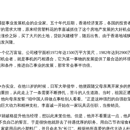
捉事业发展机会的企业家。五十年代后期，香港经济复苏，各国的投资
产的需求大增，原来经营塑料花的李嘉诚抓住了这个房地产发展的大好机
未涨价之际，买了大片的土地，贷款兴建楼宇，随后出售。由于香港地域
越发兴隆。
富翁。公司楼宇面积1972年达1500万平方英尺，1982年达到2900
谓机会者，就是事机的巧相遇合，它为某一事物的发展提供了最合适的环
境和条件，推进自己事业的发展，那常常会事半功倍。
办实业。在他11岁的时候，日军大举侵华，他便跟随父母亲离开家乡的
的重担，从此走上了一条需要不断挣扎，苦斗的人生道路。当时，祖国正
他向母亲发誓:“咱中国人得做点事给别人看看。"正是这种强烈的自强欲
的巨大动力和精神支柱。李嘉诚一开始在一家玩具店任职，当推销员。
岁就破格提升他当经理，想以此来笼住他。但是，他并不看重这一点，他具
，不负自己的誓言。于是很快他就辞去了待遇优厚的职务。用自己节衣缩食
家庭用品的小塑料厂，并且命名为“长江”。根据他所喜爱的唐代大诗人