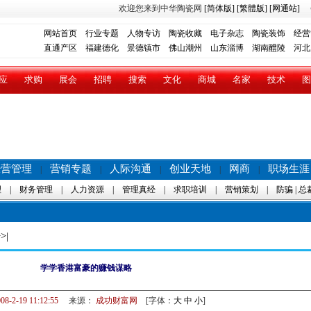
欢迎您来到中华陶瓷网
[简体版]
[繁體版]
[网通站]
网站首页
行业专题
人物专访
陶瓷收藏
电子杂志
陶瓷装饰
经营
直通产区
福建德化
景德镇市
佛山潮州
山东淄博
湖南醴陵
河北
应
求购
展会
招聘
搜索
文化
商城
名家
技术
图
经营管理
营销专题
人际沟通
创业天地
网商
职场生涯
|
|
|
|
|
理
|
财务管理
|
人力资源
|
管理真经
|
求职培训
|
营销策划
|
防骗
|
总
>|
学学香港富豪的赚钱谋略
08-2-19 11:12:55
来源：
成功财富网
[字体：
大
中
小
]