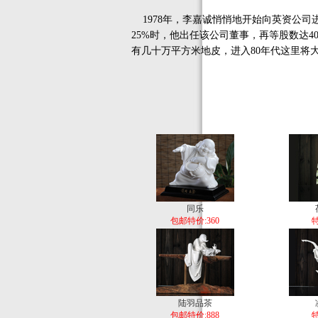
1978年，李嘉诚悄悄地开始向英资公司
25%时，他出任该公司董事，再等股数达
有几十万平方米地皮，进入80年代这里将
同乐
包邮特价:360
特
陆羽品茶
包邮特价:888
特