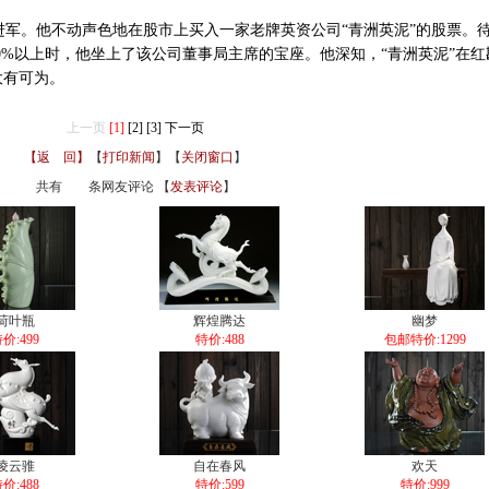
进军。他不动声色地在股市上买入一家老牌英资公司“青洲英泥”的股票。
40%以上时，他坐上了该公司董事局主席的宝座。他深知，“青洲英泥”在
大有可为。
上一页
[1]
[2]
[3]
下一页
【返 回】
【
打印新闻
】【
关闭窗口
】
共有
条网友评论 【
发表评论
】
荷叶瓶
辉煌腾达
幽梦
价:499
特价:488
包邮特价:1299
凌云骓
自在春风
欢天
价:488
特价:599
特价:999