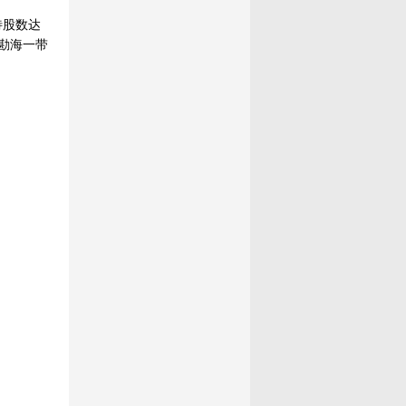
待股数达
红勘海一带