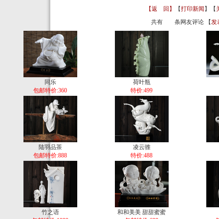
【返 回】
【
打印新闻
】【
共有
条网友评论 【
发
同乐
荷叶瓶
包邮特价:360
特价:499
陆羽品茶
凌云骓
包邮特价:888
特价:488
竹之语
和和美美 甜甜蜜蜜