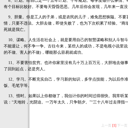
8、计划。给自己定一个五年计划、十年规划。每季度做什么事情、
有个目标比较好。不要每天昏昏恶恶。几年后你会发现，几年来一直没
9、胆量。你是工人的子弟，或是农民的儿子，难免思想狭隘。不要
情，只要不违法。大胆去做，即使失败了，也为下次积累了经验。“商
死就是我亡。
10、谋略。人生活在社会上，就是要用自己的智慧谋略和别人斗智
不能退让，何不争一争。古往今来，某些人的成功，不是电视小说里说
的不做、害人的不做)，哪能那么容易就成功。
11、不要害怕贫穷。也许你家里没有几十万上百万元，大胆地去做
了回到起点，还是穷人。
12、学习。不断充实自己，学习新的知识，多学点技能，为以后作
饭、毛笔字等。
13、惜时。如果以上你都做了，我估计你的时间过得很快。我常听某
说：“天地转，光阴迫。一万年太久，只争朝夕。”“三十八年过去弹指一
上一页
[1]
下一页