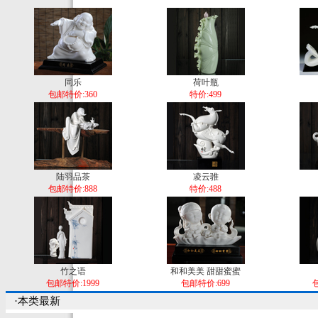
同乐
荷叶瓶
包邮特价:360
特价:499
陆羽品茶
凌云骓
包邮特价:888
特价:488
竹之语
和和美美 甜甜蜜蜜
包邮特价:1999
包邮特价:699
包
·本类最新