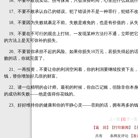
16、不要不敢说实话。拐弯抹角，只会浪费时间，心里想什么就说
17、不要不敢承认自己的错误。犯了错误并不是一种罪行，犯错不
18、不要因为失败就裹足不前。失败是难免的，也是有价值的，从
19、不要在不可行的观念上打转。一发现某种方法行不通，立即把
的方法上是无可弥补的损失。
20、不要冒你承担不起的风险。如果你损失10万元，若损失得起的
败的话，你就完蛋了。
21、一再投资，不要让你的利润空闲着，你的利润要继续投资下去
钱，替你增加好几倍的财富。
22、请一位精明的会计师。最初的时候，你自己记账，但除非你本
的成功和失败——他是值得你花钱的。
23、好好维持你的健康和你的平静心灵——否则的话，拥有再多的
上一页
[1]
下一页
【返 回】
【
打印新闻
】【
共有
条网友评论 【
发