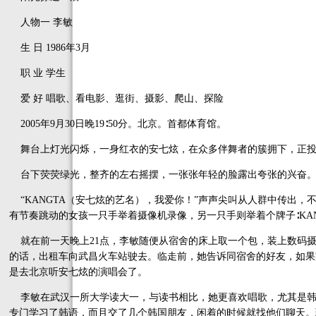
人物一 李敏
生 日 1986年3月
职 业 学生
爱 好 唱歌、看电影、逛街、摄影、爬山、探险
2005年9月30日晚19∶50分。北京。首都体育馆。
舞台上灯光闪烁，一身红衣的安七炫，在众多伴舞者的簇拥下，正投
台下荧荧绿光，整齐的左右摇摆，一张张年轻的脸露出夸张的兴奋
“KANGTA（安七炫的艺名），我爱你！”声声尖叫从人群中传出，
有节奏跳动的女孩一只手举着摄像机录像，另一只手则举着个牌子∶KA
就在前一天晚上21点，李敏随便从宿舍的床上取一个包，装上数码摄
的话，出租车向武昌火车站驶去。临走前，她告诉同宿舍的好友，如果
是去北京听安七炫的演唱会了。
李敏在武汉一所大学读大一，与读书相比，她更喜欢唱歌，尤其是韩
专门学习了韩语，而且交了几个韩国朋友，闲着的时候就找他们聊天。