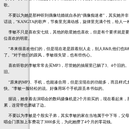
歌。
不要以为她是那种听到偶像结婚就自杀的“偶像痴迷者”，其实她并非
话说，“KANGTA的歌声，节奏里充满动感，旋律里充满个性，给人
李敏不只是喜欢安七炫，其他的歌星她也喜欢，但是有个要求就是要
位喜欢的明星。
“本来很喜欢他们的，但是现在老是跟着别人走，别人R&B,他们也R&B；别
了。”对于他们的跟风，李敏很失望，也有些伤心。
喜欢听歌的李敏常常去买MP3，尽管她的抽屉里已躺了3、4个旧的。
旧。
“原来的MP3、手机，也能凑合用，但是没现在的功能多，而且样式
快。”李敏一脸轻松的说。好像用坏个手机跟丢本书似的。
据说，她拿着去演唱会的数码摄像机是2个月前买的，现在看起来，
累，连背带也磨破了边。
不要以为李敏是个殷实子弟，其实李敏的家在当地属于中下等，父母
唱会门票加上车费花了3000多元，为此她攒了4个月的零花钱。