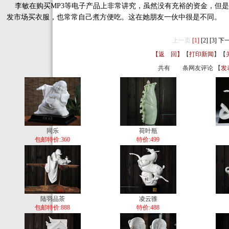
李敏在购买MP3等电子产品上非常讲究，虽然没有充裕的资金，但是
发市场买衣服，也常常自己煮方便吃。这在她朋友一伙中很是不同。
上一页
[1]
[2]
[3]
下
【返 回】
【
打印新闻
】【
共有
条网友评论 【
发
同乐
荷叶瓶
包邮特价:360
特价:499
陆羽品茶
凌云骓
包邮特价:888
特价:488