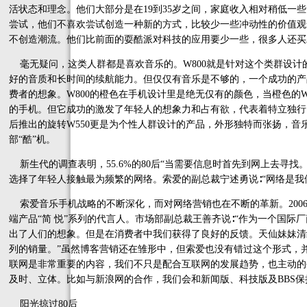
活状态和理念。他们大部分是在19到35岁之间，家庭收入相对稍低一
尝试，他们不喜欢尝试创造一种新的方式，比较少一些冲动性的价值观
不创造潮流。他们比前面的耍酷派对科技的应用要少一些，很多人还买
毫无疑问，这类人群都是喜欢音乐的。W800就是针对这个类群设计的一
好的音质和长时间的续航能力。但仅仅有音乐是不够的，一个成功的产
费者的想象。W800的橙色在手机设计里是绝无仅有的颜色，当橙色的
的手机。但它成功的激发了年轻人的想象力和占有欲，代表着特立独行
后推出的旋转W550更是为个性人群设计的产品，外形独特而张扬，音
部“酷”机。
新生代的调查表明，55.6%的80后“当需要信息时首先到网上去寻
选择了年轻人接触最为频繁的网络。索爱的副总裁宁述勇说∶“网络是我
索爱音乐手机战略的不断深化，而对网络营销也在不断的革新。2006
端产品“简 悦”系列的代言人。市场部副总裁王善齐说∶“作为一个国际
出了人们的想象。但是在消费者中我们获得了良好的反馈。天仙妹妹清
列的销量。”虽然博客营销还在雏形中，但索爱也没有错过这个形式，并
联网是非常重要的内容，我们不只是配合互联网的发展趋势，也主动的
及时、立体。比如与新浪网的合作，我们会和新闻版、科技版及BBS保
阳光掠过80后