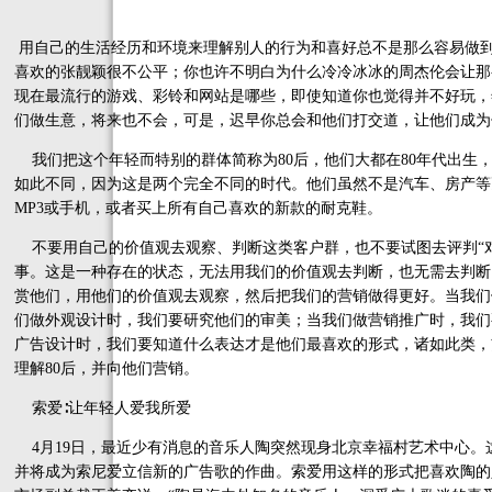
用自己的生活经历和环境来理解别人的行为和喜好总不是那么容易做
喜欢的张靓颖很不公平；你也许不明白为什么冷冷冰冰的周杰伦会让那
现在最流行的游戏、彩铃和网站是哪些，即使知道你也觉得并不好玩，
们做生意，将来也不会，可是，迟早你总会和他们打交道，让他们成为
我们把这个年轻而特别的群体简称为80后，他们大都在80年代出生，
如此不同，因为这是两个完全不同的时代。他们虽然不是汽车、房产等
MP3或手机，或者买上所有自己喜欢的新款的耐克鞋。
不要用自己的价值观去观察、判断这类客户群，也不要试图去评判“对”或
事。这是一种存在的状态，无法用我们的价值观去判断，也无需去判断
赏他们，用他们的价值观去观察，然后把我们的营销做得更好。当我们
们做外观设计时，我们要研究他们的审美；当我们做营销推广时，我们
广告设计时，我们要知道什么表达才是他们最喜欢的形式，诸如此类，
理解80后，并向他们营销。
索爱∶让年轻人爱我所爱
4月19日，最近少有消息的音乐人陶突然现身北京幸福村艺术中心。
并将成为索尼爱立信新的广告歌的作曲。索爱用这样的形式把喜欢陶的