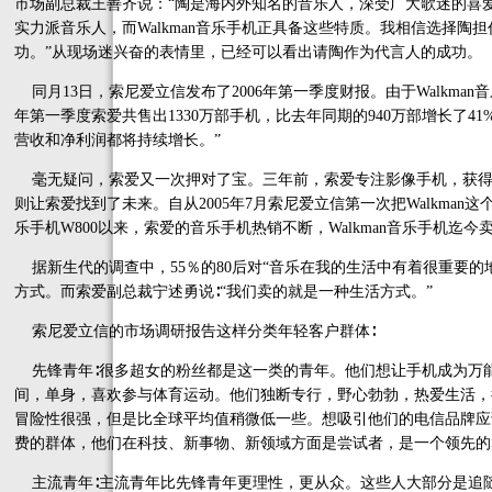
市场副总裁王善齐说：“陶是海内外知名的音乐人，深受广大歌迷的喜
实力派音乐人，而Walkman音乐手机正具备这些特质。我相信选择陶担
功。”从现场迷兴奋的表情里，已经可以看出请陶作为代言人的成功。
同月13日，索尼爱立信发布了2006年第一季度财报。由于Walkm
年第一季度索爱共售出1330万部手机，比去年同期的940万部增长了41%。索
营收和净利润都将持续增长。”
毫无疑问，索爱又一次押对了宝。三年前，索爱专注影像手机，获得
则让索爱找到了未来。自从2005年7月索尼爱立信第一次把Walkma
乐手机W800以来，索爱的音乐手机热销不断，Walkman音乐手机迄今卖出
据新生代的调查中，55％的80后对“音乐在我的生活中有着很重要的
方式。而索爱副总裁宁述勇说∶“我们卖的就是一种生活方式。”
索尼爱立信的市场调研报告这样分类年轻客户群体∶
先锋青年∶很多超女的粉丝都是这一类的青年。他们想让手机成为万能
间，单身，喜欢参与体育运动。他们独断专行，野心勃勃，热爱生活，
冒险性很强，但是比全球平均值稍微低一些。想吸引他们的电信品牌应
费的群体，他们在科技、新事物、新领域方面是尝试者，是一个领先的
主流青年∶主流青年比先锋青年更理性，更从众。这些人大部分是追