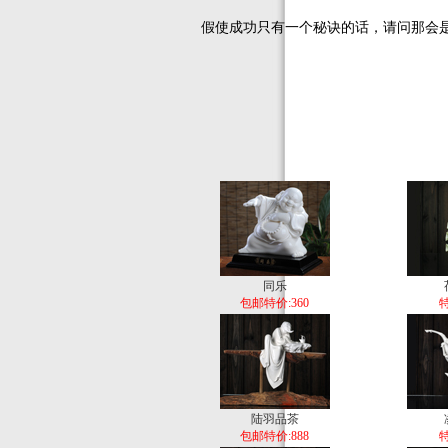
假使成功只有一个秘诀的话，请问那会是什
同乐
包邮特价:360
特
陆羽品茶
包邮特价:888
特