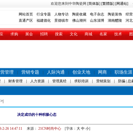
欢迎您来到中华陶瓷网
[简体版]
[繁體版]
[网通站]
网站首页
行业专题
人物专访
陶瓷收藏
电子杂志
陶瓷装饰
经营
直通产区
福建德化
景德镇市
佛山潮州
山东淄博
湖南醴陵
河北
应
求购
展会
招聘
搜索
文化
商城
名家
技术
图
经营管理
营销专题
人际沟通
创业天地
网商
职场生涯
|
|
|
|
|
理
|
财务管理
|
人力资源
|
管理真经
|
求职培训
|
营销策划
|
防骗
|
总
>|
决定成功的十种积极心态
8-2-26 14:47:11
来源：
21CN时尚中心
[字体：
大
中
小
]