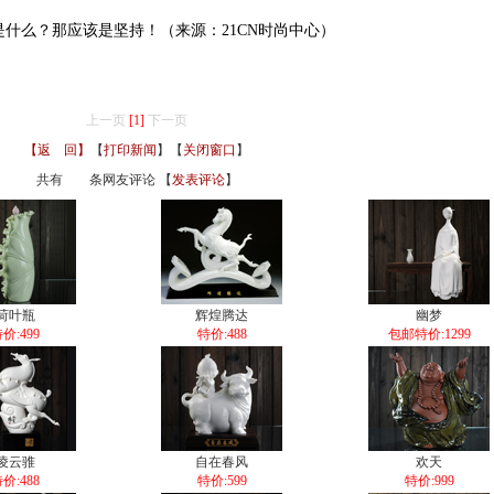
么？那应该是坚持！（来源：21CN时尚中心）
上一页
[1]
下一页
【返 回】
【
打印新闻
】【
关闭窗口
】
共有
条网友评论 【
发表评论
】
荷叶瓶
辉煌腾达
幽梦
价:499
特价:488
包邮特价:1299
凌云骓
自在春风
欢天
价:488
特价:599
特价:999