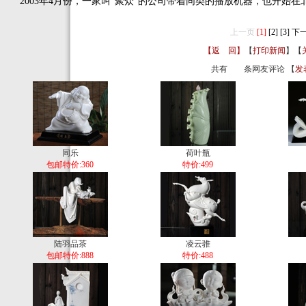
2003年4月份，一家叫“聚众”的公司带着同类的播放机器，也开始
上一页
[1]
[2]
[3]
下
【返 回】
【
打印新闻
】【
共有
条网友评论 【
发
同乐
荷叶瓶
包邮特价:360
特价:499
陆羽品茶
凌云骓
包邮特价:888
特价:488