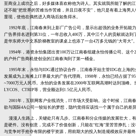
至商业上成功之后，好多媒体喜欢称他为诗人。其实就我所能了解的江
还不能“把世界的苦难当作苦难，并且日夜不安”，他只是有着上海男
显现，使他在偶然进入商场后如鱼得水。
1992年底，江南春来到上影厂广告公司，显示出超强的业务开拓能力
广告界排名进到第31位，一年总收入400万，其中江个人的贡献就达到
是华东师大中文系阶梯教室的课桌上也添了一台4万多元钱的“大哥大”
1994年，港资永怡集团出资100万让江南春组建永怡传播公司。这个2
的户外广告商机使创业的江南春淘到了第一桶金。
1995年末，永怡与IDG通过协议合作，江南春开始主管IDG在上海的
发展成为上海滩上IT界最大的广告代理商。1998年，永怡已经占据了95
~7000万元人民币。永怡的业务发展在2000年互联网高潮时达到顶
LYCOS、CTRIP等，营业额达到1.5亿元人民币。
2001年，互联网客户全线消失，IT市场大受影响。这个时候，江南
欲与国际4A公司一较短长的梦想，隐约觉得应该找一个属于自己的差
漫漫人生路上，关键处只有几步。江南春和分众传媒的发展壮大，有
是硬件。没有创意，完成不了价值创新，只能在“红海”里苦苦挣扎；没
与竞争对手抢夺有限的楼宇资源，用前期大的投入制造规模效应并最终