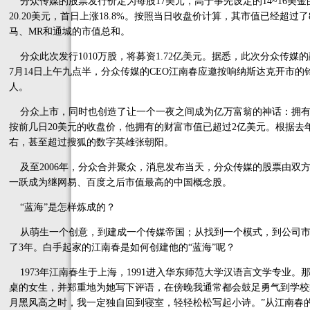
分众传媒的股票发行价定为每股17美元，高于事先设定的14~16美金
20.20美元，首日上涨18.8%。按照当日收盘价计算，其市值已经超
马、MR和通城的市值总和。
分众此次发行1010万股，将募资1.72亿美元。据悉，此次分众传
7月14日上午九点半，分众传媒的CEO江南春应邀按响纳斯达克开市
人。
分众上市，同时也创造了让一个一夜之间成为亿万富翁的神话：拥有接
按前几日20美元的收盘价，他拥有的财富市值已超过2亿美元。根据去
右，甚至超过搜狐的数字英雄张朝阳。
及至2006年，分众合并聚众，消息发布当天，分众传媒的股票由双方谈
一跃成为继网易、百度之后市值最高的中国概念股。
“蓝海”是怎样炼成的？
从萌生一个创意，到建成一个传媒帝国；从找到一个模式，到公司市值
了3年。白手起家的江南春是如何创建他的“蓝海”呢？
1973年江南春生于上海，1991进入华东师范大学汉语言文学专业。
桌的女生，并郑重地为她写下评语，在傍晚我通常都会鼓足勇气到学校
月黑风高之时，我一定独自回到寝室，轻轻松松写起小诗。”从江南春