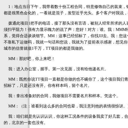
1：地点当日下午，我带着数十份工程合同，特意修饰自己的装束，
都是很黑色会化的，一看就是混子，发型近乎光头。多个客户对我说，
拨通此项目1把手的电话，接了那头没有言语，被别人经常所求的人
须扫平阻力！强有力显示魄力的说了声：您好！对方：谁。我：MMM
系，觉得合适谈谈细节。MM：这事已经招标了，你找JJJ去。我：您
不靠私下运做吗，我就一句话和您说，我就为了提前表示感谢，想见你
城市的信誉就值1千万，TT项目的都是我做的。
MM：那好吧，你上来吧！
我：进入办公室，握手。第一次见面，没有给他递名片。
MM：既然你说TT项目一直都是你做的也不瞒你了，这个项目我们青
招标了，只是还没有开。你有样本吗，留个名片。
我：拿出准备好的合同，我做项目不需要名片和样本。凭这个。
MM：（注：谁看到这么多的合同也晕，我注意到他的表情很惊讶。
我：咱们就是先认识认识，你这种工况条件的设备我卖了好几套，合
的，北京的一套也没有。