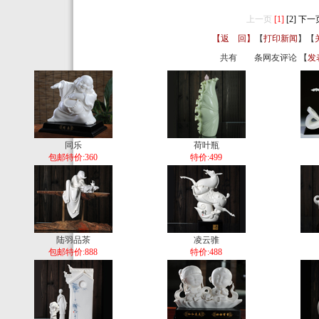
上一页
[1]
[2]
下一
【返 回】
【
打印新闻
】【
共有
条网友评论 【
发
同乐
荷叶瓶
包邮特价:360
特价:499
陆羽品茶
凌云骓
包邮特价:888
特价:488