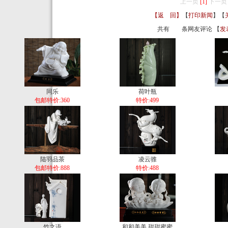
上一页
[1]
下一页
【返 回】
【
打印新闻
】【
共有
条网友评论 【
发
同乐
荷叶瓶
包邮特价:360
特价:499
陆羽品茶
凌云骓
包邮特价:888
特价:488
竹之语
和和美美 甜甜蜜蜜