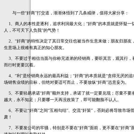
与一些“奸商”打交道，渐渐体悟到了几条戒律，值得大家分享：
1、商人的本性是逐利，追求利润最大化；“奸商”的本质就是怀疑一
人，不可天下人负我”的气势！
2、“奸商”的特性决定了其日常交往也被当作生意来做；朋友归朋友
生意场上很难有真正的知心朋友。
3、不要过于相信当面与你称兄道弟的经销商，要听其言，观其行，
而行时更要沉着。
4、“利”是经销商永远的最高利益；“奸商”的本质就是“贪得无厌的
场销售业绩的目标，但绝对要适可而止，不要放纵“奸商”恣意妄为。
5、不要轻易承诺“奸商”额外支持，承诺了就一定要兑现；尽量不要承
越大，永不知足；只要哪一天再没政策了，即可能翻脸不认人。
6、不要让“奸商”之间“互相勾结”、交流“奸策”，否则必将导致市
肃！
7、不要发公司的牢骚，特别是不要在“奸商”面前，更不要在“奸商”