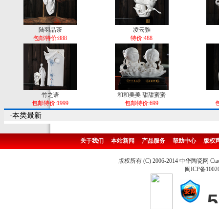
陆羽品茶
凌云骓
包邮特价:888
特价:488
竹之语
和和美美 甜甜蜜蜜
包邮特价:1999
包邮特价:699
包
·本类最新
关于我们
本站新闻
产品服务
帮助中心
版权
版权所有 (C) 2006-2014 中华陶瓷网 Ctao
闽ICP备1002