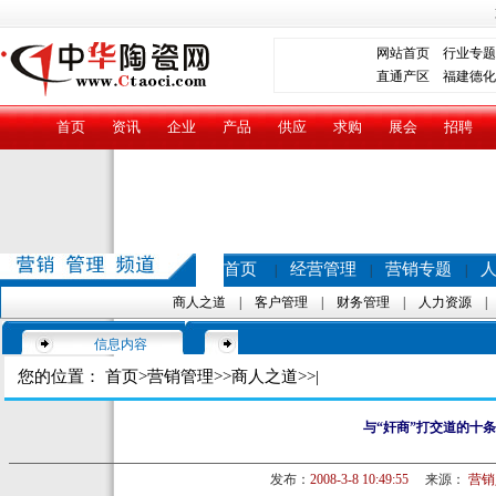
网站首页
行业专题
直通产区
福建德化
首页
资讯
企业
产品
供应
求购
展会
招聘
首页
经营管理
营销专题
|
|
|
商人之道
|
客户管理
|
财务管理
|
人力资源
信息内容
您的位置：
首页
>
营销管理
>>
商人之道
>>|
与“奸商”打交道的十
发布：
2008-3-8 10:49:55
来源：
营销