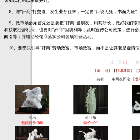
速加以利用以牟取好处。
8、与“奸商”打交道、发生业务往来，一定要“口说无凭，书面为证”
9、做市场必须首先还是要把“奸商”当朋友，用其所长，做好我们该
和获取经营利润；也要对“奸商”因势利导，及时宣传公司政策，进行必要
向引导；并辅助经销商落实公司各项经营活动。
10、要坚决引导“奸商”劳动致富、市场致富，而不是让其老是虚情
上一页
[1]
下一页
【返 回】
【
打印新闻
】【
共有
条网友评论 【
发
同乐
荷叶瓶
包邮特价:360
特价:499