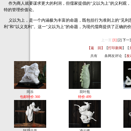
作为商人就要谋求更大的利润，但儒家提倡的“义以为上”的义利观，
特的管理价值论。
义以为上，是一个内涵极为丰富的命题，既包括行为准则上的“见利思义
利”和“以义克利”。这一“义以为上”的命题，为现代儒商提供了正确的
上一页
[1]
[2]
下一
【返 回】
【
打印新闻
】【
共有
条网友评论 【
发
同乐
荷叶瓶
包邮特价:360
特价:499
陆羽品茶
凌云骓