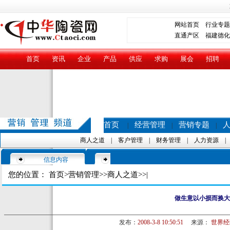
网站首页
行业专题
直通产区
福建德化
首页
资讯
企业
产品
供应
求购
展会
招聘
首页
经营管理
营销专题
|
|
|
商人之道
|
客户管理
|
财务管理
|
人力资源
信息内容
您的位置：
首页
>
营销管理
>>
商人之道
>>|
做生意以小损而换大
发布：
2008-3-8 10:50:51
来源：
世界经