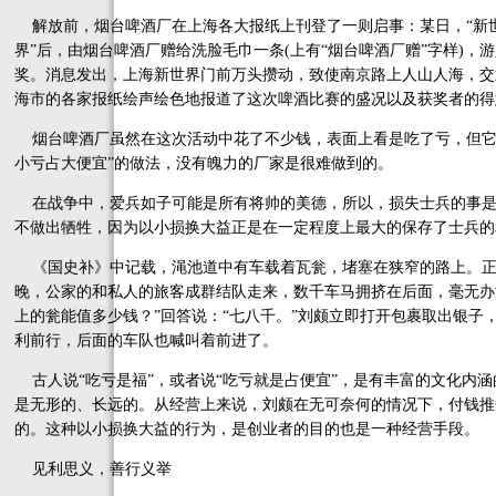
解放前，烟台啤酒厂在上海各大报纸上刊登了一则启事：某日，“新世
界”后，由烟台啤酒厂赠给洗脸毛巾一条(上有“烟台啤酒厂赠”字样)
奖。消息发出，上海新世界门前万头攒动，致使南京路上人山人海，交通
海市的各家报纸绘声绘色地报道了这次啤酒比赛的盛况以及获奖者的得
烟台啤酒厂虽然在这次活动中花了不少钱，表面上看是吃了亏，但它
小亏占大便宜”的做法，没有魄力的厂家是很难做到的。
在战争中，爱兵如子可能是所有将帅的美德，所以，损失士兵的事是
不做出牺牲，因为以小损换大益正是在一定程度上最大的保存了士兵的
《国史补》中记载，渑池道中有车载着瓦瓮，堵塞在狭窄的路上。正
晚，公家的和私人的旅客成群结队走来，数千车马拥挤在后面，毫无办
上的瓮能值多少钱？”回答说：“七八千。”刘颇立即打开包裹取出银子
利前行，后面的车队也喊叫着前进了。
古人说“吃亏是福”，或者说“吃亏就是占便宜”，是有丰富的文化内
是无形的、长远的。从经营上来说，刘颇在无可奈何的情况下，付钱推
的。这种以小损换大益的行为，是创业者的目的也是一种经营手段。
见利思义，善行义举