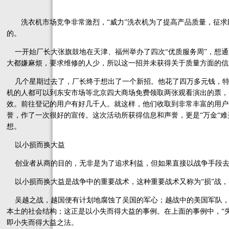
洗衣机市场竞争非常激烈，“威力”洗衣机为了提高产品质量，征求
的。
一开始厂长大张旗鼓地在天津、福州举办了四次“优质服务周”，想通
大都嫌麻烦，要求维修的人少，所以这一招并未获得关于质量方面的信
几个星期过去了，厂长终于想出了一个新招。他花了四万多元钱，特
机的人都可以到东安市场等北京四大商场免费领取两张观看演出的票，
效。前往登记的用户有好几千人。就这样，他们收取到非常丰富的用户
誉，作了一次很好的宣传。这次活动所获得信息和声誉，更是“万金“难
想。
以小损而换大益
创业者从商的目的，无非是为了追求利益，但如果直接以战争手段去抢
以小损而换大益是战争中的重要战术，这种重要战术又称为“损”战，
吴越之战，越国便有计划地腐蚀了吴国的军心；越战中的美国军队，
本土的社会结构；这正是以小失而得大益的事例。在上面的事例中，“失”
即小失而得大益之法。