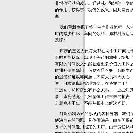
非增值活动的改进。通过减少和消除非增
的作用，获得事半功倍的效果。因此需要
率。
我们重新审视了整个生产作业流程，从中
时的减少相比，车间的领料、原材料搬运
况呢?
库房的三名人员每天都在两个工厂间忙于
长时间的状况，出现了等待的浪费，增加
有限的时间投入到能创造更多价值的工作
时通知使用部门，信息沟通不畅，影响生
的迟滞和延误等问题，库房人员不大关心
资，只求得库房管理方便，存放在二工厂
再运回，和库房没有什么关系……这些对
事，库房感觉不到对整体工作带来的损害
之就麻木不仁，不能从根本上解决问题。
针对领料方式所形成的各种弊端，我们采
解决存在的问题。具体做法是：由车间提
要求的时间送到指定的工序。由于责任从