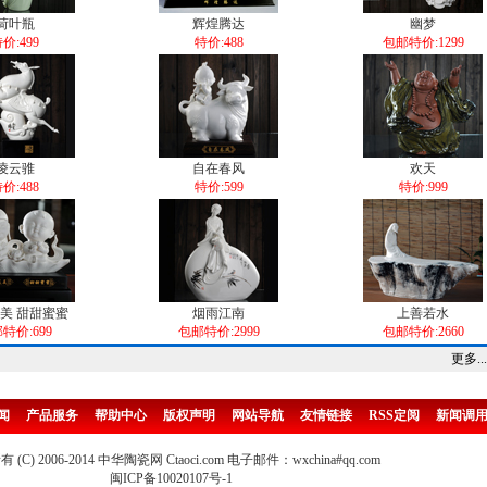
荷叶瓶
辉煌腾达
幽梦
价:499
特价:488
包邮特价:1299
凌云骓
自在春风
欢天
价:488
特价:599
特价:999
美 甜甜蜜蜜
烟雨江南
上善若水
特价:699
包邮特价:2999
包邮特价:2660
更多...
闻
产品服务
帮助中心
版权声明
网站导航
友情链接
RSS定阅
新闻调
(C) 2006-2014 中华陶瓷网 Ctaoci.com 电子邮件：wxchina#qq.com
闽ICP备10020107号-1