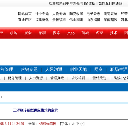
欢迎您来到中华陶瓷网
[简体版]
[繁體版]
[网通站]
网站首页
行业专题
人物专访
陶瓷收藏
电子杂志
陶瓷装饰
经营
直通产区
福建德化
景德镇市
佛山潮州
山东淄博
湖南醴陵
河北
应
求购
展会
招聘
搜索
文化
商城
名家
技术
图
经营管理
营销专题
人际沟通
创业天地
网商
职场生涯
|
|
|
|
|
理
|
财务管理
|
人力资源
|
管理真经
|
求职培训
|
营销策划
|
防骗
|
总
>|
三洋制冷新型供应模式的启示
08-3-11 14:24:29
来源：
锦程物流网
[字体：
大
中
小
]