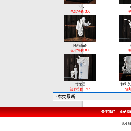
同乐
包邮特价:360
特
陆羽品茶
包邮特价:888
特
竹之语
和和美
包邮特价:1999
包邮
·本类最新
关于我们
本站新
版权所有 