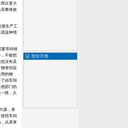
发挥出更大
提高整体效
直接生产工
出现这种情
需要等待很
作，不能把
创业天地
员也没有及
；物资供应
使用的物
不了由车间
其他部门的
坏一阵，久
力源，来
，按照车间
动，从原来