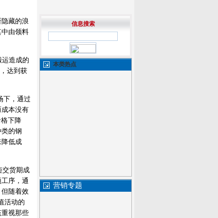
所隐藏的浪
信息搜索
其中由领料
搬运造成的
本类热点
本，达到获
场下，通过
而成本没有
价格下降
种类的钢
来降低成
短交货期成
颈工序，通
营销专题
，但随着效
值活动的
该重视那些