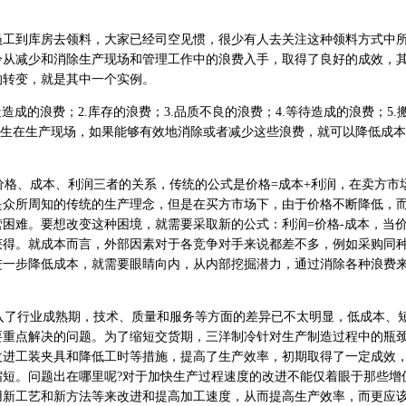
到库房去领料，大家已经司空见惯，很少有人去关注这种领料方式中
冷从减少和消除生产现场和管理工作中的浪费入手，取得了良好的成效，
的转变，就是其中一个实例。
成的浪费；2.库存的浪费；3.品质不良的浪费；4.等待造成的浪费；5.
发生在生产现场，如果能够有效地消除或者减少这些浪费，就可以降低成
格、成本、利润三者的关系，传统的公式是价格=成本+利润，在卖方市
是众所周知的传统的生产理念，但是在买方市场下，由于价格不断降低，
困难。要想改变这种困境，就需要采取新的公式：利润=价格-成本，当
获得。就成本而言，外部因素对于各竞争对手来说都差不多，例如采购同
进一步降低成本，就需要眼睛向内，从内部挖掘潜力，通过消除各种浪费
了行业成熟期，技术、质量和服务等方面的差异已不太明显，低成本、
要重点解决的问题。为了缩短交货期，三洋制冷针对生产制造过程中的瓶
改进工装夹具和降低工时等措施，提高了生产效率，初期取得了一定成效
缩短。问题出在哪里呢?对于加快生产过程速度的改进不能仅着眼于那些增
用新工艺和新方法等来改进和提高加工速度，从而提高生产效率，而更应