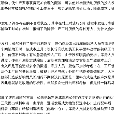
值活动，使生产要素获得更加合理的配置，可以使对增值活动所做的投入
从那些经常被忽视的辅助性工作着手，努力消除非增值活动，降低成本，
发现了许多存在的不合理状况，其中在对工时进行分析过程中发现，和
等辅助工时却在增加，抵销了为降低生产工时所做的各种努力。为什么会
发料，虽然推行了集中领料制度，但仍然经常出现车间领料人员在库房
了车间辅助工时，使成本上升；班长等高技能员工从事领料这样的初级工
之中，价值不对称；有些急需物资入厂后，由于没有职责的要求，库房人
产进度，使生产周期难以缩短，后期依靠加班满足交货期又导致成本上升
；出入库是否会造成多余的搬运，库房人员一般也不加以考虑；在一工厂
，两个工厂间的搬运浪费，被视为理所当然；外协厂把物资送错地方，大
其他部门造成影响而又长期得不到解决的原因是：领料方式造成的麻烦是
，因此也就缺乏改进的积极性。虽然多次进行批评和考核，但是好一阵后
取了逆向思维的方法：如果把领料改成送料如何?通过变更物资运行的动
前三天提出领料申请，由库房（逐渐发展成为物资配送中心）进行配料后
领料者（车间）转移到送料者（配送中心），库房人员就必须化被动变主