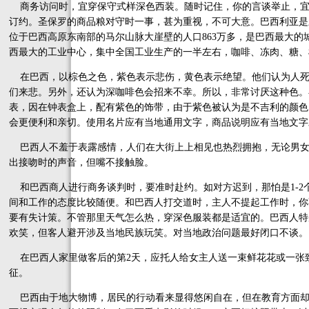
商务访问时，宜穿保守式样深色西装。随时记住，你的言谈举止，宜
订约。圣保罗的商品粮对守时一事，甚为重视，不可大意。巴西利亚是
位于巴西高原东南部的马尔山脉大崖壁的人口863万多，是巴西最大的
西最大的工业中心，集中全国工业生产的一半左右，咖啡、冻肉、糖、
在巴西，以棕色之色，紫色表示悲伤，黄色表示绝望。他们认为人死
们来悲。另外，还认为深咖啡色会招来不幸。所以，非常讨厌这种色。
表，因在钟表盒上，配有紫色的饰带，由于紫色被认为是不吉利的颜色
会更便利和亲切。使用名片应有当地通用文字，商品说明应有当地文字
巴西人不羞于表露感情，人们在大街上上相见也热烈拥抱，无论男女
出接吻时的声音，但嘴不接触脸。
和巴西商人进行商务谈判时，要准时赴约。如对方迟到，那怕是1-2
间和工作的态度比较随便。和巴西人打交道时，主人不提起工作时，你
要有失计策。不管那里天气怎么热，穿深色服装都是适宜的。巴西人特
欢笑，但客人避开涉及当地民族玩笑。对当地政治问题最好闭口不谈。
在巴西人家里做客后的第2天，应托人给女主人送一束鲜花花或一张
征。
巴西由于地大物博，居民的行动看来显得悠闲自在，但在教育方面却