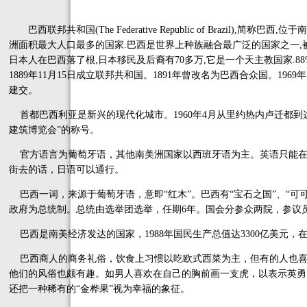
巴西联邦共和国(The Federative Republic of Brazil),简称
洲面积最大人口最多的国家.巴西是世界上种族融合最广泛的国家之一,被
日本人在巴西落了根,日本移民及后裔有70多万,它是一个天主教国家.88%
1889年11月15日成立联邦共和国。1891年曾改名为巴西合众国。1969
建交。
首都巴西利亚是新兴的现代化城市。1960年4月从里约热内卢迁都到
建筑博览会”的称号。
官方语言为葡萄牙语，其他南美洲国家以西班牙语为主。英语只能在
街去的话，日语可以通行。
巴西一词，来源于葡萄牙语，意即“红木”。巴西有“宝石之国”、“可可王
政府为总统制。总统由选举团选举，任期6年。国会分参众两院，参议员
巴西是南美经济发达的国家，1988年国民生产总值达3300亿美元，在
巴西商人的商务礼俗，饮食上习惯以吃欧式西菜为主，但有的人也喜
他们的风俗也颇有趣。如男人喜欢在自己的胸前画一支虎，以表示英勇
还把一种稀有的“金桦果”视为幸福的象征。