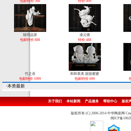
包邮特价:360
特价:499
陆羽品茶
凌云骓
包邮特价:888
特价:488
竹之语
和和美美 甜甜蜜蜜
包邮特价:1999
包邮特价:699
包
·本类最新
关于我们
本站新闻
产品服务
帮助中心
版权
版权所有 (C) 2006-2014 中华陶瓷网 Ctao
闽ICP备1002