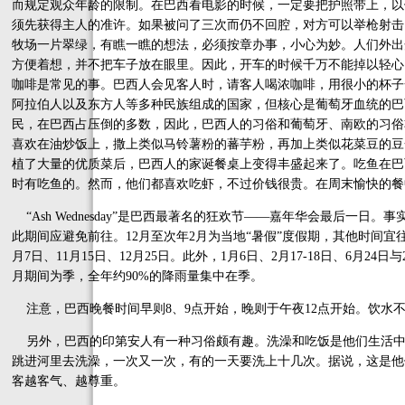
而规定观众年龄的限制。在巴西看电影的时候，一定要把护照带上，以
须先获得主人的准许。如果被问了三次而仍不回腔，对方可以举枪射击
牧场一片翠绿，有瞧一瞧的想法，必须按章办事，小心为妙。人们外出
方便着想，并不把车子放在眼里。因此，开车的时候千万不能掉以轻心
咖啡是常见的事。巴西人会见客人时，请客人喝浓咖啡，用很小的杯子
阿拉伯人以及东方人等多种民族组成的国家，但核心是葡萄牙血统的巴
民，在巴西占压倒的多数，因此，巴西人的习俗和葡萄牙、南欧的习俗
喜欢在油炒饭上，撒上类似马铃薯粉的蕃芋粉，再加上类似花菜豆的豆
植了大量的优质菜后，巴西人的家诞餐桌上变得丰盛起来了。吃鱼在巴
时有吃鱼的。然而，他们都喜欢吃虾，不过价钱很贵。在周末愉快的餐
“Ash Wednesday”是巴西最著名的狂欢节——嘉年华会最后一
此期间应避免前往。12月至次年2月为当地“暑假”度假期，其他时间宜往
月7日、11月15日、12月25日。此外，1月6日、2月17-18日、6月
月期间为季，全年约90%的降雨量集中在季。
注意，巴西晚餐时间早则8、9点开始，晚则于午夜12点开始。饮水
另外，巴西的印第安人有一种习俗颇有趣。洗澡和吃饭是他们生活中
跳进河里去洗澡，一次又一次，有的一天要洗上十几次。据说，这是他
客越客气、越尊重。