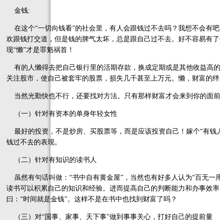
金钱:
在这个“一切向钱看”的社会里，有人会跟钱过不去吗？我想不会有吧
欢跟钱打交道，但是钱的脾气太坏，总是跟自己过不去。好不容易有了
现“懒”才是罪魁祸首！
有的人懒得去把自己银行里的活期存款，换成定期或是其他收益高的
关注股市，使自己被套牢的股票，损失几千甚至上万元。懒，财富的绊
当然光勤快也不行，还要找对方法。只有那样财富才会来到你的面前，
（一）针对有资本的单身年轻女性
最好的投资，不是炒房、买股票等，而是应该投资自己！嫁个“有钱人
钱过不去的表现。
（二）针对有知识的读书人
虽然有句话叫做：“书中自有黄金屋”，当然也有好多人认为“百无一
读书可以积累自己的知识和经验。进而提高自己的判断能力和办事效率
曰：“时间就是金钱”。这样不是在书中也找到财富了吗？
（三）对“国事、家事、天下事”做到事事关心，打好自己的提前量