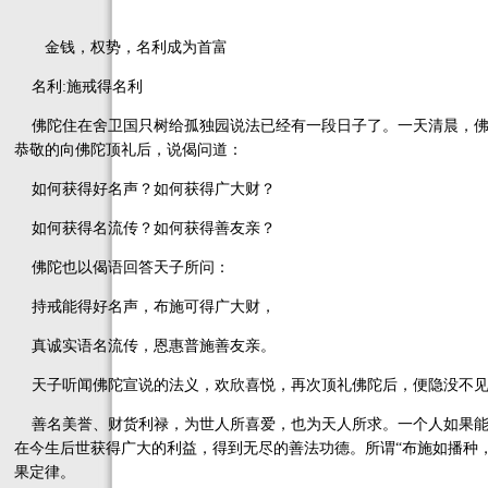
金钱，权势，名利成为首富
名利:施戒得名利
佛陀住在舍卫国只树给孤独园说法已经有一段日子了。一天清晨，佛
恭敬的向佛陀顶礼后，说偈问道：
如何获得好名声？如何获得广大财？
如何获得名流传？如何获得善友亲？
佛陀也以偈语回答天子所问：
持戒能得好名声，布施可得广大财，
真诚实语名流传，恩惠普施善友亲。
天子听闻佛陀宣说的法义，欢欣喜悦，再次顶礼佛陀后，便隐没不
善名美誉、财货利禄，为世人所喜爱，也为天人所求。一个人如果能
在今生后世获得广大的利益，得到无尽的善法功德。所谓“布施如播种
果定律。