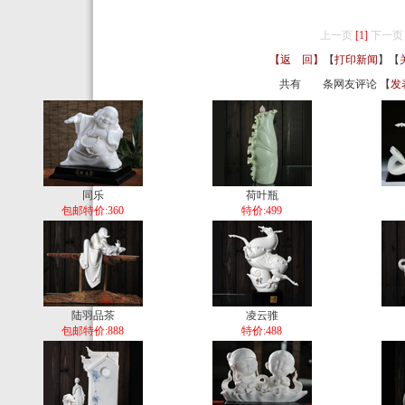
上一页
[1]
下一页
【返 回】
【
打印新闻
】【
共有
条网友评论 【
发
同乐
荷叶瓶
包邮特价:360
特价:499
陆羽品茶
凌云骓
包邮特价:888
特价:488