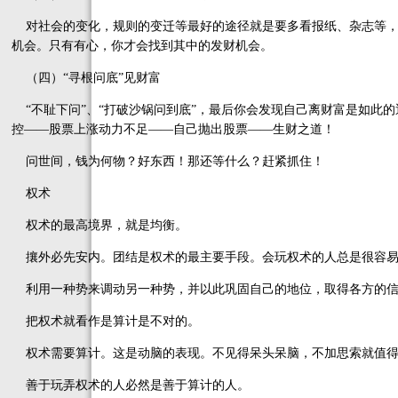
对社会的变化，规则的变迁等最好的途径就是要多看报纸、杂志等，
机会。只有有心，你才会找到其中的发财机会。
（四）“寻根问底”见财富
“不耻下问”、“打破沙锅问到底”，最后你会发现自己离财富是如此
控——股票上涨动力不足——自己抛出股票——生财之道！
问世间，钱为何物？好东西！那还等什么？赶紧抓住！
权术
权术的最高境界，就是均衡。
攘外必先安内。团结是权术的最主要手段。会玩权术的人总是很容易
利用一种势来调动另一种势，并以此巩固自己的地位，取得各方的信
把权术就看作是算计是不对的。
权术需要算计。这是动脑的表现。不见得呆头呆脑，不加思索就值得
善于玩弄权术的人必然是善于算计的人。