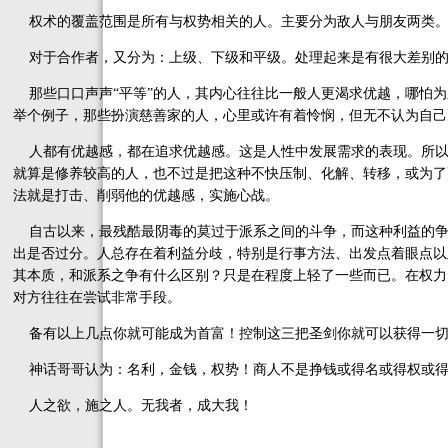
权术的覆盖范围是所有与权势相关的人。主要分为敌人与朋友两类。
对于合作者，又分为：上级、下级和平级。处理起来是有很大差别
那些口口声声“平等”的人，其内心往往比一般人更渴求优越，哪怕为
举个例子，那些扮演慈善家的人，心里或许有着怜悯，但无不认为自己
人都有优越感，都在追求优越感。这是人性中发展需求的表现。所以
就算是修养较高的人，也不过是把这种不快压制、化解、转移，或为了
法就是打击、削弱他的优越感，实施心战。
自古以来，最残酷最阴毒的莫过于派系之间的斗争，而这种利益的争
出是否过分。人总存在着利益分歧，特别是行事方法、出发点着眼点以
其本质，和派系之争有什么区别？只是在程度上轻了一些而已。在权力
对方往往在尝试非常手段。
备有以上几点你就可能成为首富！控制这三把圣剑你就可以获得一
神话哥哥认为：名利，金钱，权势！商人不是挣钱或得名或得权或得
人之欲，施之人。无我者，成大我！