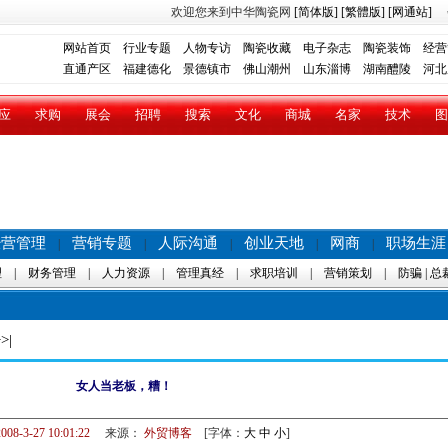
欢迎您来到中华陶瓷网
[简体版]
[繁體版]
[网通站]
网站首页
行业专题
人物专访
陶瓷收藏
电子杂志
陶瓷装饰
经营
直通产区
福建德化
景德镇市
佛山潮州
山东淄博
湖南醴陵
河北
应
求购
展会
招聘
搜索
文化
商城
名家
技术
图
经营管理
营销专题
人际沟通
创业天地
网商
职场生涯
|
|
|
|
|
理
|
财务管理
|
人力资源
|
管理真经
|
求职培训
|
营销策划
|
防骗
|
总
>|
女人当老板，糟！
008-3-27 10:01:22
来源：
外贸博客
[字体：
大
中
小
]