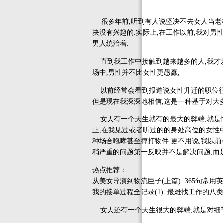
很多年前,听到有人说坚决不去女人当老板
决没有兴趣的.实际上,在工作以前,我对男
男人统治着.
直到我工作中接触到越来越多的人,我才发
场中,男性并不比女性更愚蠢,
以前经常会看到报道说女性升迁的职位往往
但是现在我深深地相信,这是一种基于对大
女人有一个天生就有的最大的弊端,就是情
止,在我见过或者听过的的身处高位的女性
种场合咆哮甚至摔打物件.更不用说,我以
稍严重的问题第一反映并不是解决问题,而
热点推荐：
从美女导演到物流巨子(上篇) 365句常
我的接单过程全记录(1) 最难找工作的八
女人还有一个天生很大的弊端,就是对细节