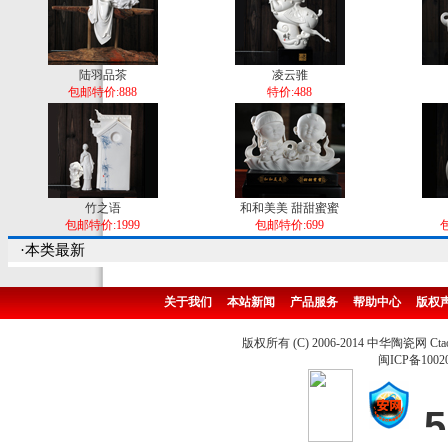
陆羽品茶
凌云骓
包邮特价:888
特价:488
竹之语
和和美美 甜甜蜜蜜
包邮特价:1999
包邮特价:699
包
·本类最新
关于我们
本站新闻
产品服务
帮助中心
版权
版权所有 (C) 2006-2014 中华陶瓷网 Ctao
闽ICP备1002