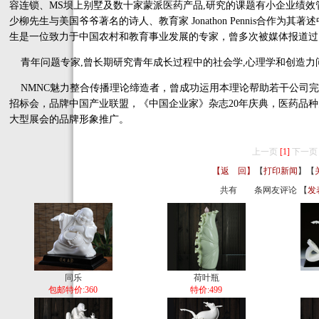
容连锁、MS坝上别墅及数十家蒙派医药产品,研究的课题有小企业绩效
少柳先生与美国爷爷著名的诗人、教育家 Jonathon Pennis合作为其著
生是一位致力于中国农村和教育事业发展的专家，曾多次被媒体报道过
青年问题专家,曾长期研究青年成长过程中的社会学,心理学和创造力问
NMNC魅力整合传播理论缔造者，曾成功运用本理论帮助若干公司完
招标会，品牌中国产业联盟，《中国企业家》杂志20年庆典，医药品
大型展会的品牌形象推广。
上一页
[1]
下一页
【返 回】
【
打印新闻
】【
共有
条网友评论 【
发
同乐
荷叶瓶
包邮特价:360
特价:499