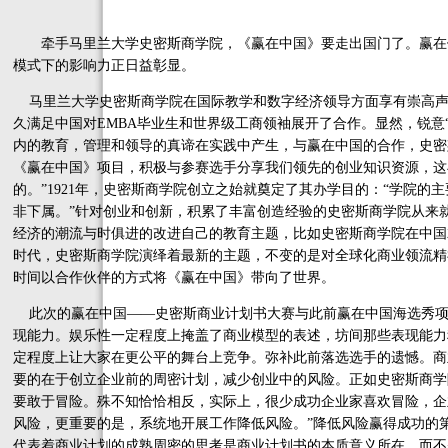
牵手马里兰大学史密斯商学院，《赢在中国》要走出国门了。赢在
模式下的影响力正日益彰显。
马里兰大学史密斯商学院在国际教学和数字经济领导方面享有崇高声
久满足中国对EMBA毕业生和世界级工商领袖展开了合作。显然，锐意
内的教育，管理和领导的真谛在实践中产生，与赢在中国的合作，史密斯商学
《赢在中国》项目，积极与参赛选手分享我们领先的创业知识资源，这
的。”1921年，史密斯商学院创立之始就奠定了其办学目的：“学院
非下属。”针对创业和创新，积累了丰富创造经验的史密斯商学院从来
经济的潮流与时俱进的改进自己的教育主题，比如史密斯商学院在中国
时代，史密斯商学院演绎着最新的主题，不变的是对全球化商业领流精
时间以合作伙伴的方式将《赢在中国》带向了世界。
此次的赢在中国——史密斯商业计划书大赛与此前赢在中国海选秀项
现能力。娱乐性一定程度上掩盖了商业模型的表述，坊间那些表现能力
定程度上让大家在更公平的舞台上竞争。弥补此前落选选手的遗憾。商
要的在于创立企业前的周密计划，减少创业中的风险。正如史密斯商学院
要敢于冒险。殊不知恰恰相反，实际上，很少成功企业家喜欢冒险，企
风险，更重要的是，系统地开展工作降低风险。”降低风险赢得成功的
代表着商业计划的成熟周密的思考是商业计划书的本质意义所在，而不