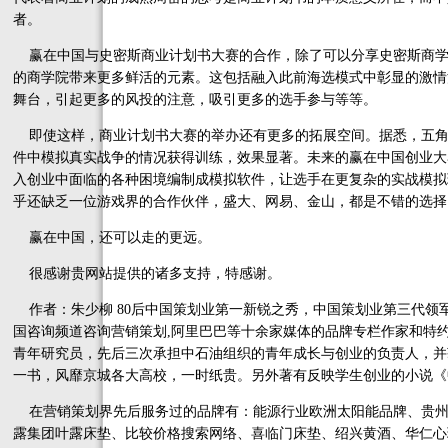
者。
赢在中国与史密斯商业计划书大赛的合作，除了可以分享史密斯商学
的商学院带来更多鲜活的元素。这包括融入此前海选模式中彰显的激情
舞台，引起更多的风投的注意，吸引更多的选手参与等等。
即使这样，商业计划书大赛的举办还有更多的拓展空间。据悉，五角
件中模拟真实战争的情况获得训练，效果显著。未来的赢在中国创业大
入创业中面临的各种困境编制成模拟软件，让选手在更复杂的实战模拟
乎还缺乏一位游戏界的合作伙伴，盛大、网易、金山，都是不错的选择
赢在中国，还可以走的更远。
很感谢贵网站提供的诸多支持，特感谢。
作者：朱少柳 80后中国策划业第一新锐之秀，中国策划业第三代领
国咨询频道咨询营销策划,阿里巴巴等十余家媒体的品牌专栏作家和特
青年研究员，先后三次承担中石油组织的青年成长与创业的负责人，并
一书，风靡京城各大高校，一时纸贵。另外著有反映学生创业的小说《
在营销策划界先后服务过的品牌有：能源行业欧洲太阳能品牌、贵州
露集团叶露床垫、比较价格搜索网络、喜临门床垫、绍兴黄酒、华仁心