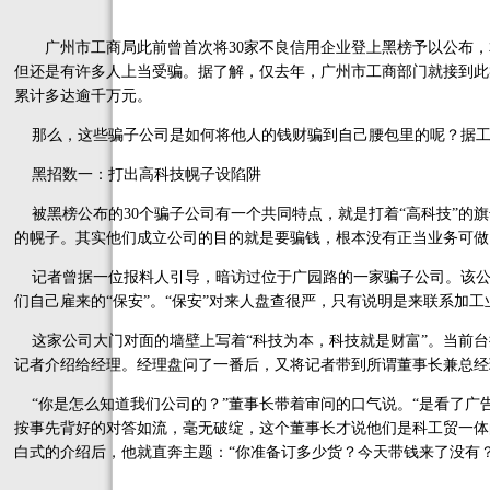
广州市工商局此前曾首次将30家不良信用企业登上黑榜予以公布，
但还是有许多人上当受骗。据了解，仅去年，广州市工商部门就接到此类
累计多达逾千万元。
那么，这些骗子公司是如何将他人的钱财骗到自己腰包里的呢？据工
黑招数一：打出高科技幌子设陷阱
被黑榜公布的30个骗子公司有一个共同特点，就是打着“高科技”的旗
的幌子。其实他们成立公司的目的就是要骗钱，根本没有正当业务可做
记者曾据一位报料人引导，暗访过位于广园路的一家骗子公司。该公
们自己雇来的“保安”。“保安”对来人盘查很严，只有说明是来联系加
这家公司大门对面的墙壁上写着“科技为本，科技就是财富”。当前台
记者介绍给经理。经理盘问了一番后，又将记者带到所谓董事长兼总经
“你是怎么知道我们公司的？”董事长带着审问的口气说。“是看了广告。
按事先背好的对答如流，毫无破绽，这个董事长才说他们是科工贸一体
白式的介绍后，他就直奔主题：“你准备订多少货？今天带钱来了没有？