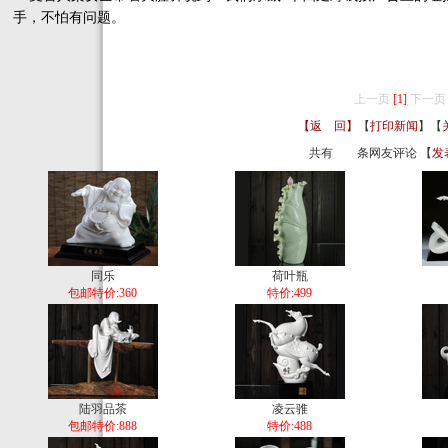
手，不怕有问题。
上一页
[1]
下一页
【返 回】
【
打印新闻
】【
共有
条网友评论 【
发
同乐
荷叶瓶
包邮特价:360
特价:499
陆羽品茶
凌云骓
包邮特价:888
特价:488