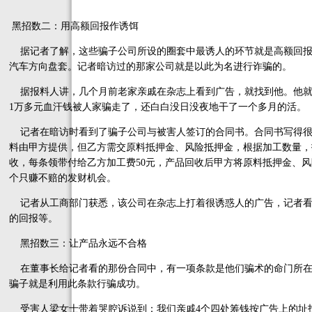
黑招数二：用高额回报作诱饵
据记者了解，这些骗子公司所设的圈套中最诱人的环节就是高额回报
汽车方向盘套。记者暗访过的那家公司就是以此为名进行诈骗的。
据报料人讲，几个月前老家亲戚在杂志上看到广告，就找到他。他就
1万多元血汗钱被人家骗走了，还白白没日没夜地干了一个多月的活。
记者在暗访时看到了骗子公司与被害人签订的合同书。合同书写得很
料由甲方提供，但乙方需交原料抵押金、风险抵押金，根据加工数量，抵押
收，每条领带付给乙方加工费50元，产品回收后甲方将原料抵押金、
个只赚不赔的发财机会。
记者从工商部门获悉，该公司在杂志上打着很诱惑人的广告，记者看
的回报等。
黑招数三：让产品永远不合格
在董事长给记者看的那份合同中，有一项条款是他们骗术的命门所在
骗子就是利用此条款行骗成功。
受害人梁女士带着哭腔诉说到：我们亲戚4个四处筹钱按广告上的址